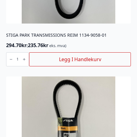
STIGA PARK TRANSMISSIONS REIM 1134-9058-01
294.70
kr
235.76
kr
(
eks. mva)
STIGA
PARK
Legg I Handlekurv
TRANSMISSIONS
REIM
1134-
9058-
01
antall