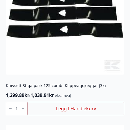
Knivsett Stiga park 125 combi Klippeaggreggat (3x)
1,299.89
kr
1,039.91
kr
(
eks. mva)
Knivsett
Stiga
Legg I Handlekurv
park
125
combi
Klippeaggreggat
(3x)
antall