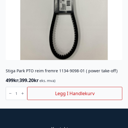
Stiga Park PTO reim fremre 1134-9098-01 ( power take-off)
499
kr
399.20
kr
(
eks. mva)
Stiga
Park
Legg I Handlekurv
PTO
reim
fremre
1134-
9098-
01
(
power
take-
off)