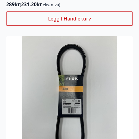
289
kr
231.20
kr
(
eks. mva)
Legg I Handlekurv