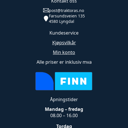
Kontakt oss
antall
post@traktoras.no
Farsundsveien 135
4580 Lyngdal
Kundeservice
Kjøpsvilkår
Min konto
Alle priser er inklusiv mva
Åpningstider
Mandag – fredag
08.00 – 16.00
Tordag