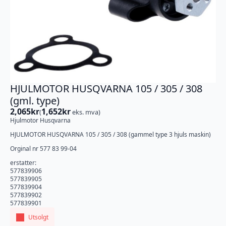
HJULMOTOR HUSQVARNA 105 / 305 / 308
(gml. type)
2,065
kr
1,652
kr
(
eks. mva)
Hjulmotor Husqvarna
HJULMOTOR HUSQVARNA 105 / 305 / 308 (gammel type 3 hjuls maskin)
Orginal nr 577 83 99-04
erstatter:
577839906
577839905
577839904
577839902
577839901
Utsolgt