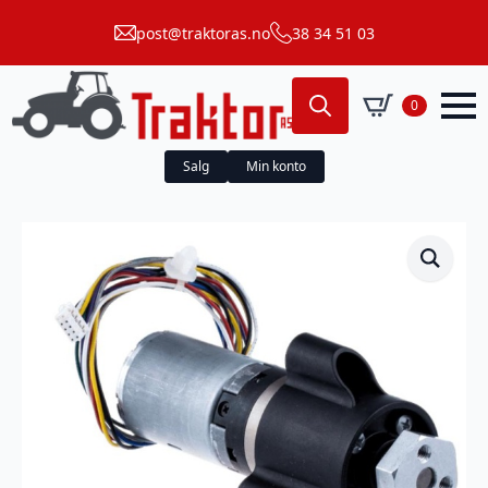
post@traktoras.no
38 34 51 03
0
Search
for:
Salg
Min konto