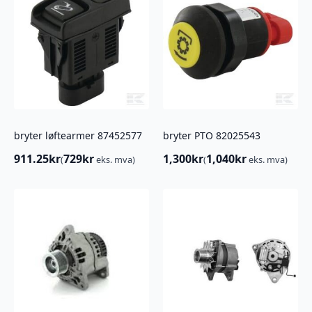
bryter løftearmer 87452577
bryter PTO 82025543
911.25
kr
729
kr
1,300
kr
1,040
kr
(
eks. mva)
(
eks. mva)