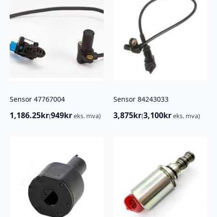
Sensor 47767004
Sensor 84243033
1,186.25
kr
949
kr
3,875
kr
3,100
kr
(
eks. mva)
(
eks. mva)