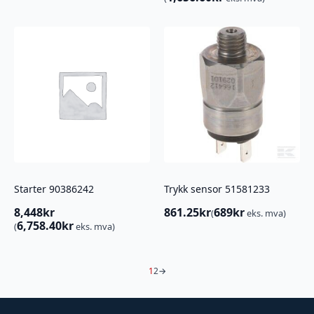
Starter 90386242
Trykk sensor 51581233
8,448
kr
861.25
kr
689
kr
(
eks. mva)
6,758.40
kr
(
eks. mva)
1
2
→