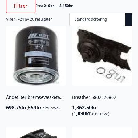
Min.
Makspris
pris
Filtrer
Pris:
210kr
—
8,450kr
Viser 1–24 av 26 resultater
Åndefilter bremsevæsketank 876388772
Breather 5802276802
698.75
kr
559
kr
1,362.50
kr
(
eks. mva)
1,090
kr
(
eks. mva)