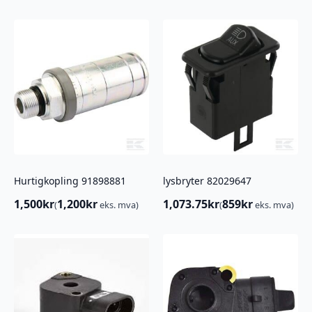
Hurtigkopling 91898881
lysbryter 82029647
1,500
kr
1,200
kr
1,073.75
kr
859
kr
(
eks. mva)
(
eks. mva)