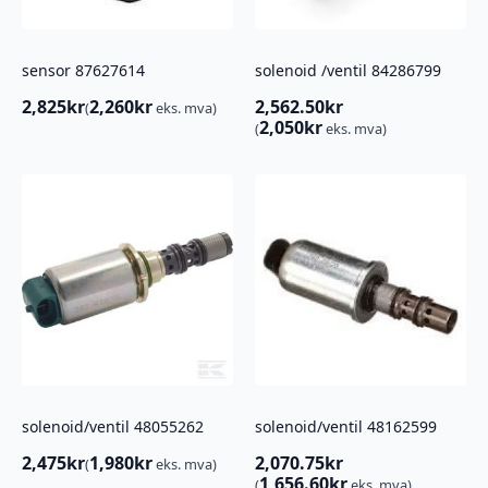
sensor 87627614
solenoid /ventil 84286799
2,825
kr
2,260
kr
2,562.50
kr
(
eks. mva)
2,050
kr
(
eks. mva)
solenoid/ventil 48055262
solenoid/ventil 48162599
2,475
kr
1,980
kr
2,070.75
kr
(
eks. mva)
1,656.60
kr
(
eks. mva)