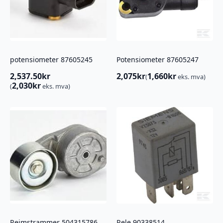
potensiometer 87605245
Potensiometer 87605247
2,537.50
kr
2,075
kr
1,660
kr
(
eks. mva)
2,030
kr
(
eks. mva)
Reimstrammer 504315786
Rele 90338514