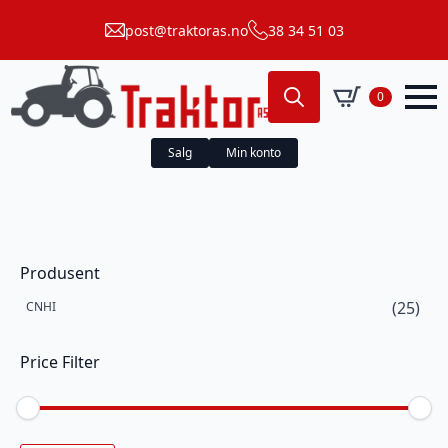
post@traktoras.no
38 34 51 03
0
Search
for:
Salg
Min konto
Produsent
(25)
CNHI
Price Filter