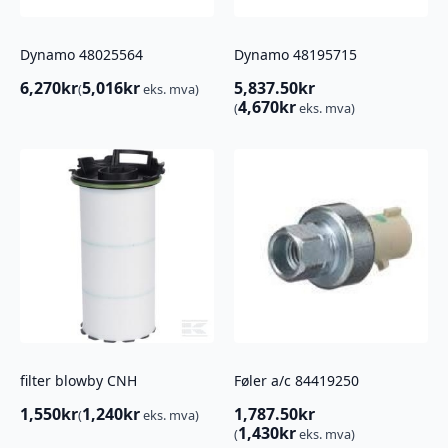
Dynamo 48025564
Dynamo 48195715
6,270
kr
5,016
kr
5,837.50
kr
(
eks. mva)
4,670
kr
(
eks. mva)
filter blowby CNH
Føler a/c 84419250
1,550
kr
1,240
kr
1,787.50
kr
(
eks. mva)
1,430
kr
(
eks. mva)