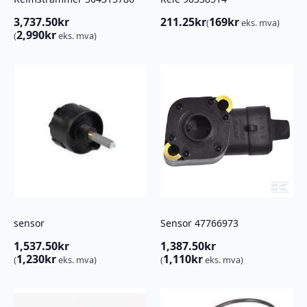
3,737.50
kr
211.25
kr
169
kr
(
eks. mva)
2,990
kr
(
eks. mva)
sensor
Sensor 47766973
1,537.50
kr
1,387.50
kr
1,230
kr
1,110
kr
(
eks. mva)
(
eks. mva)