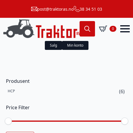
post@traktoras.no
38 34 51 03
0
Search
for:
Salg
Min konto
Produsent
(6)
HCP
Price Filter