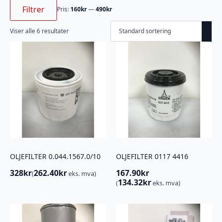
Min.
Makspris
pris
Filtrer
Pris:
160kr
—
490kr
Viser alle 6 resultater
OLJEFILTER 0.044.1567.0/10
OLJEFILTER 0117 4416
328
kr
262.40
kr
167.90
kr
(
eks. mva)
134.32
kr
(
eks. mva)