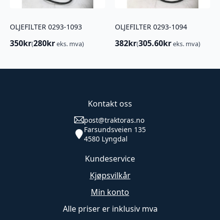
OLJEFILTER 0293-1093
OLJEFILTER 0293-1094
350
kr
280
kr
382
kr
305.60
kr
(
eks. mva)
(
eks. mva)
Kontakt oss
post@traktoras.no
Farsundsveien 135
4580 Lyngdal
Kundeservice
Kjøpsvilkår
Min konto
Alle priser er inklusiv mva