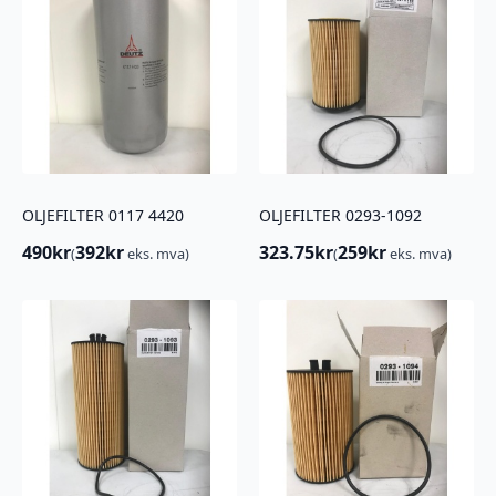
OLJEFILTER 0117 4420
OLJEFILTER 0293-1092
490
kr
392
kr
323.75
kr
259
kr
(
eks. mva)
(
eks. mva)