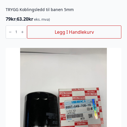
TRYGG Koblingsledd til banen 5mm
79
kr
63.20
kr
(
eks. mva)
TRYGG
Koblingsledd
Legg I Handlekurv
til
banen
5mm
antall