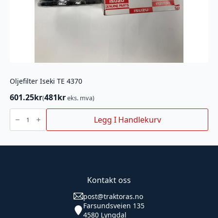
Oljefilter Iseki TE 4370
601.25
kr
481
kr
(
eks. mva)
Oljefilter
Iseki
Legg I Handlekurv
TE
4370
antall
Kontakt oss
post@traktoras.no
Farsundsveien 135
4580 Lyngdal