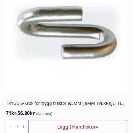
TRYGG S-Krok for trygg traktor 9,5MM ( 8MM TVERRKJETTING)
71
kr
56.80
kr
(
eks. mva)
TRYGG
S-
Legg I Handlekurv
Krok
for