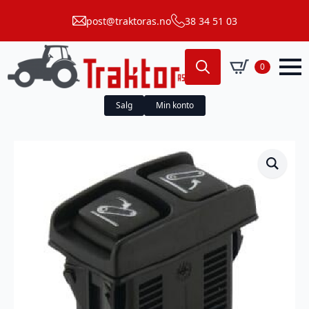
post@traktoras.no
38 34 51 03
0
Search
for:
Salg
Min konto