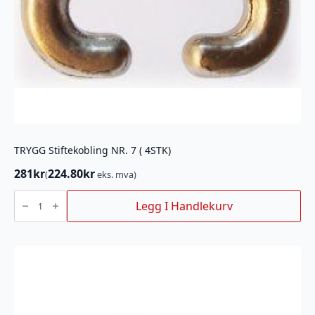
TRYGG Stiftekobling NR. 7 ( 4STK)
281
kr
224.80
kr
(
eks. mva)
TRYGG
Stiftekobling
Legg I Handlekurv
NR.
7
(
4STK)
antall