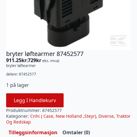
bryter løftearmer 87452577
911.25
kr
729
kr
(
eks. mva)
bryter løftearmer
delenr: 87452577
1 på lager
Legg I Handlekurv
Produktnummer:
87452577
Kategorier:
Cnhi ( Case, New Holland ,Steyr)
,
Diverse
,
Traktor
Og Redskap
Tilleggsinformasjon
Omtaler (0)