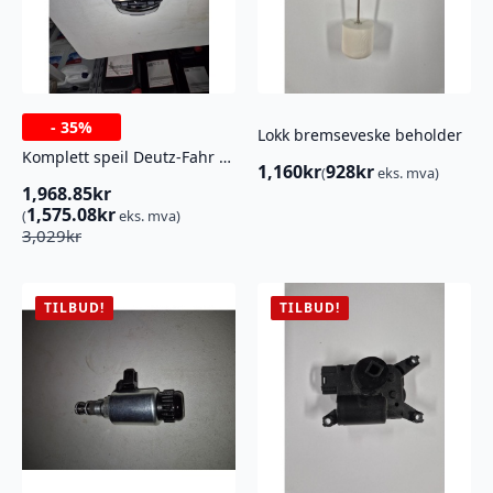
-
35%
Lokk bremseveske beholder
Komplett speil Deutz-Fahr 0.900.7292.9
1,160
kr
928
kr
(
eks. mva)
1,968.85
kr
1,575.08
kr
(
eks. mva)
Opprinnelig
Nåværende
3,029
kr
pris
pris
var:
er:
3,029kr.
1,968.85kr.
TILBUD!
TILBUD!