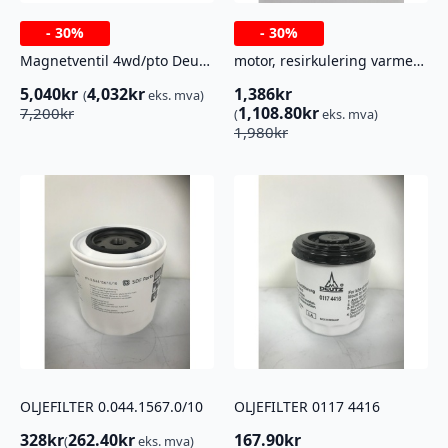
-
30%
-
30%
Magnetventil 4wd/pto Deutz-Fahr 04431661
motor, resirkulering varmeaparat
5,040
kr
4,032
kr
1,386
kr
(
eks. mva)
Opprinnelig
Nåværende
1,108.80
kr
7,200
kr
(
eks. mva)
Opprinnelig
Nåværende
pris
pris
1,980
kr
pris
pris
var:
er:
var:
er:
7,200kr.
5,040kr.
1,980kr.
1,386kr.
OLJEFILTER 0.044.1567.0/10
OLJEFILTER 0117 4416
328
kr
262.40
kr
167.90
kr
(
eks. mva)