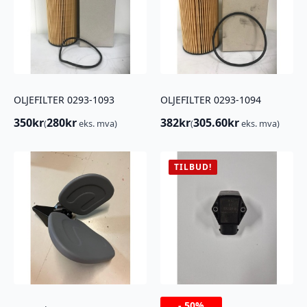
OLJEFILTER 0293-1093
OLJEFILTER 0293-1094
350
kr
280
kr
382
kr
305.60
kr
(
eks. mva)
(
eks. mva)
TILBUD!
-
50%