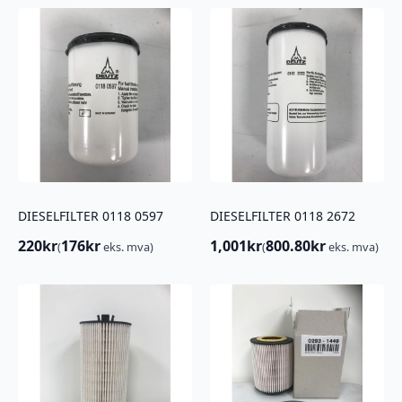
DIESELFILTER 0118 0597
DIESELFILTER 0118 2672
220
kr
176
kr
1,001
kr
800.80
kr
(
eks. mva)
(
eks. mva)