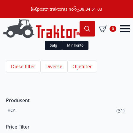
post@traktoras.no
38 34 51 03
0
Search
for:
Salg
Min konto
Dieselfilter
Diverse
Oljefilter
Produsent
(31)
HCP
Price Filter