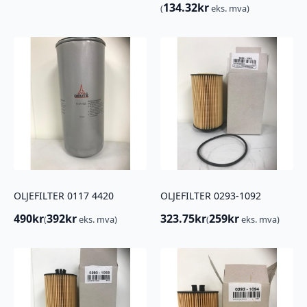
134.32
kr
(
eks. mva)
OLJEFILTER 0117 4420
OLJEFILTER 0293-1092
490
kr
392
kr
323.75
kr
259
kr
(
eks. mva)
(
eks. mva)