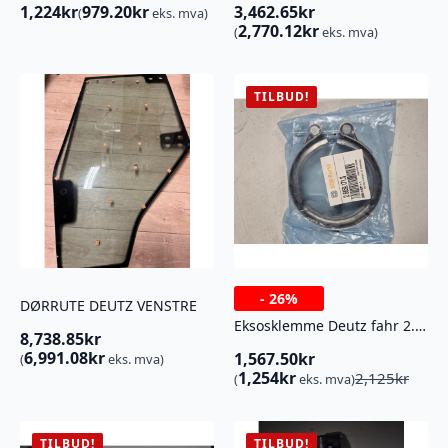
1,224
kr
979.20
kr
3,462.65
kr
(
eks. mva)
2,770.12
kr
(
eks. mva)
TILBUD!
-
26%
DØRRUTE DEUTZ VENSTRE
Eksosklemme Deutz fahr 2.6859.171.0
8,738.85
kr
6,991.08
kr
1,567.50
kr
(
eks. mva)
Opprinnelig
Nåværende
1,254
kr
2,125
kr
(
eks. mva)
pris
pris
var:
er:
2,125kr.
1,567.50kr.
TILBUD!
TILBUD!