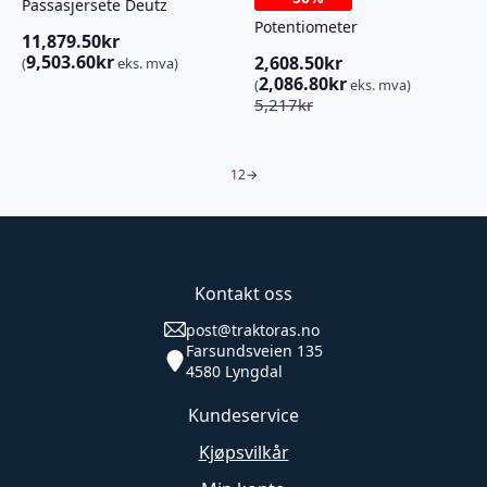
Passasjersete Deutz
Potentiometer
11,879.50
kr
9,503.60
kr
2,608.50
kr
(
eks. mva)
2,086.80
kr
(
eks. mva)
Opprinnelig
Nåværende
5,217
kr
pris
pris
var:
er:
5,217kr.
2,608.50kr.
1
2
→
Kontakt oss
post@traktoras.no
Farsundsveien 135
4580 Lyngdal
Kundeservice
Kjøpsvilkår