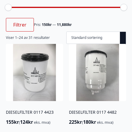
Min.
Makspris
pris
Filtrer
Pris:
150kr
—
11,880kr
Viser 1–24 av 31 resultater
DIESELFILTER 0117 4423
DIESELFILTER 0117 4482
155
kr
124
kr
225
kr
180
kr
(
eks. mva)
(
eks. mva)