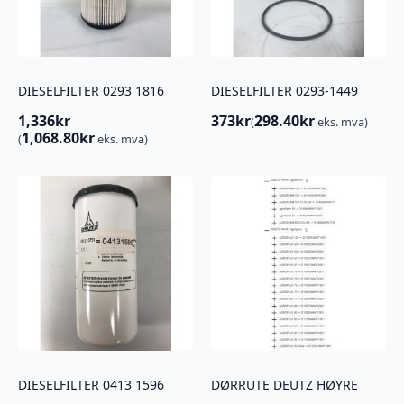
DIESELFILTER 0293 1816
DIESELFILTER 0293-1449
1,336
kr
373
kr
298.40
kr
(
eks. mva)
1,068.80
kr
(
eks. mva)
DIESELFILTER 0413 1596
DØRRUTE DEUTZ HØYRE