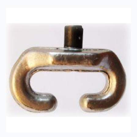
4STK)
antall