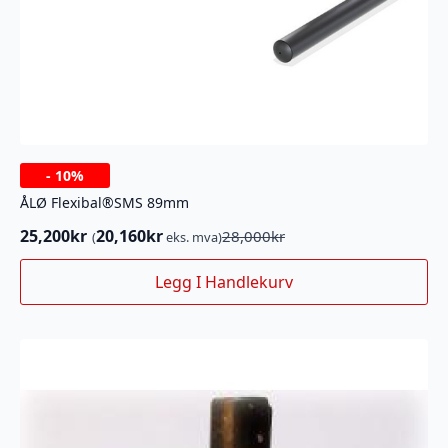
-
10%
ÅLØ Flexibal®SMS 89mm
25,200
kr
20,160
kr
28,000
kr
(
eks. mva)
Opprinnelig
Nåværende
pris
pris
Legg I Handlekurv
var:
er:
28,000kr.
25,200kr.