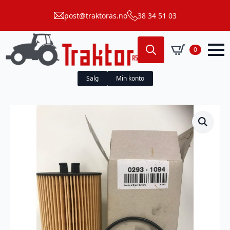
post@traktoras.no
38 34 51 03
0
Search
for:
Salg
Min konto