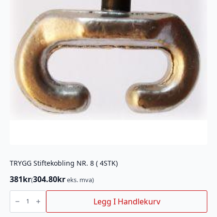
TRYGG Stiftekobling NR. 8 ( 4STK)
381
kr
304.80
kr
(
eks. mva)
TRYGG
Stiftekobling
Legg I Handlekurv
NR.
8
(