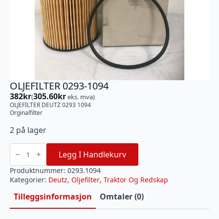
OLJEFILTER 0293-1094
382
kr
305.60
kr
(
eks. mva)
OLJEFILTER DEUTZ 0293 1094
Orginalfilter
2 på lager
OLJEFILTER
0293-
Legg I Handlekurv
1094
antall
Produktnummer:
0293.1094
Kategorier:
Deutz
,
Oljefilter
,
Traktor Og Redskap
Tilleggsinformasjon
Omtaler (0)