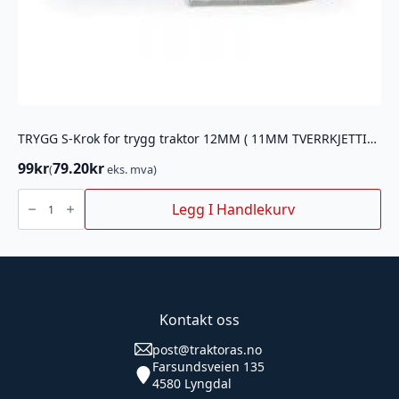
TRYGG S-Krok for trygg traktor 12MM ( 11MM TVERRKJETTING)
99
kr
79.20
kr
(
eks. mva)
TRYGG
S-
Legg I Handlekurv
Krok
for
trygg
traktor
12MM
(
11MM
TVERRKJETTING)
antall
Kontakt oss
post@traktoras.no
Farsundsveien 135
4580 Lyngdal