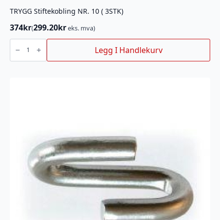
TRYGG Stiftekobling NR. 10 ( 3STK)
374
kr
299.20
kr
(
eks. mva)
TRYGG
Stiftekobling
Legg I Handlekurv
NR.
10
(
3STK)
antall