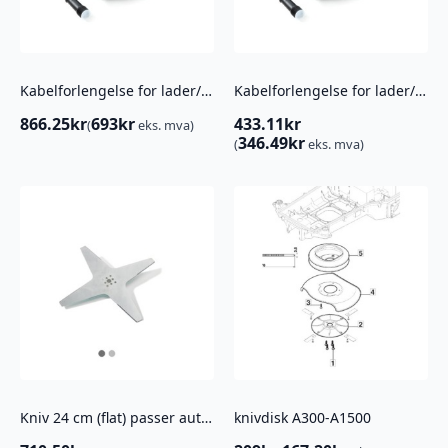
Kabelforlengelse for lader/referansestasjon 15 meter Stiga
Kabelforlengelse for lader/referansestasjon 5 meter stiga
866.25
kr
693
kr
433.11
kr
(
eks. mva)
346.49
kr
(
eks. mva)
Kniv 24 cm (flat) passer autoclip modeller
knivdisk A300-A1500