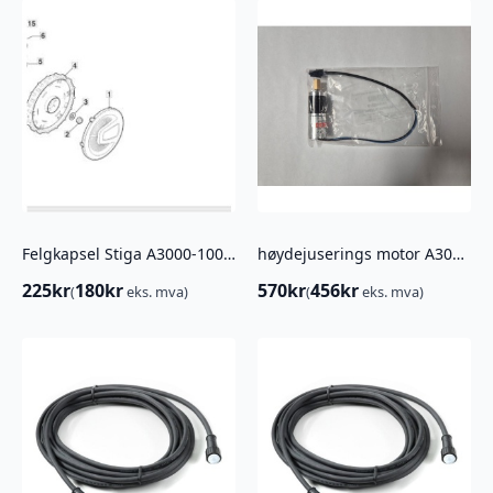
Felgkapsel Stiga A3000-10000
høydejuserings motor A300-A10000
225
kr
180
kr
570
kr
456
kr
(
eks. mva)
(
eks. mva)