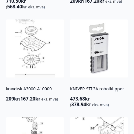
710.50
kr
209
kr
167.20
kr
(
eks. mva)
568.40
kr
(
eks. mva)
knivdisk A3000-A10000
KNIVER STIGA robotklipper
209
kr
167.20
kr
473.68
kr
(
eks. mva)
378.94
kr
(
eks. mva)