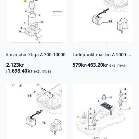
knivmotor Stiga A 300-10000
Ladepunkt maskin A 5000-10000
2,123
kr
579
kr
463.20
kr
(
eks. mva)
1,698.40
kr
(
eks. mva)