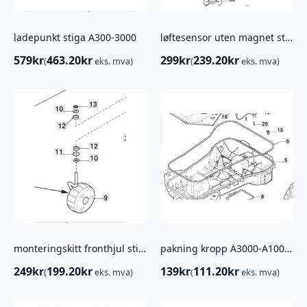
ladepunkt stiga A300-3000
løftesensor uten magnet stiga A 300-10000
579
kr
463.20
kr
299
kr
239.20
kr
(
eks. mva)
(
eks. mva)
monteringskitt fronthjul stiga robotklipper
pakning kropp A3000-A10000
249
kr
199.20
kr
139
kr
111.20
kr
(
eks. mva)
(
eks. mva)