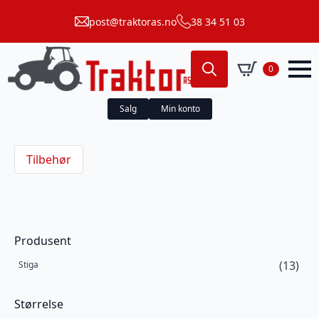
post@traktoras.no
38 34 51 03
0
Search
for:
Salg
Min konto
Tilbehør
Produsent
(13)
Stiga
Størrelse