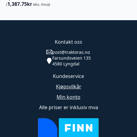
1,387.75
kr
(
eks. mva)
Kontakt oss
post@traktoras.no
Farsundsveien 135
4580 Lyngdal
Kundeservice
Kjøpsvilkår
Min konto
Alle priser er inklusiv mva