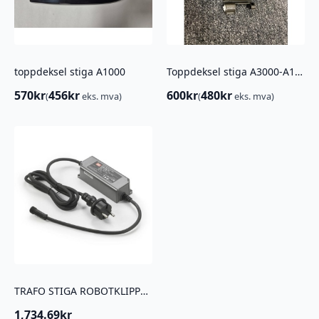
toppdeksel stiga A1000
Toppdeksel stiga A3000-A10000
570
kr
456
kr
600
kr
480
kr
(
eks. mva)
(
eks. mva)
TRAFO STIGA ROBOTKLIPPER 2AH A300-3000
1,734.69
kr