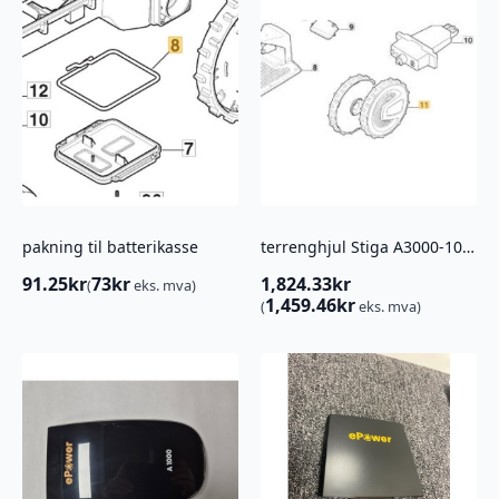
pakning til batterikasse
terrenghjul Stiga A3000-10000
91.25
kr
73
kr
1,824.33
kr
(
eks. mva)
1,459.46
kr
(
eks. mva)