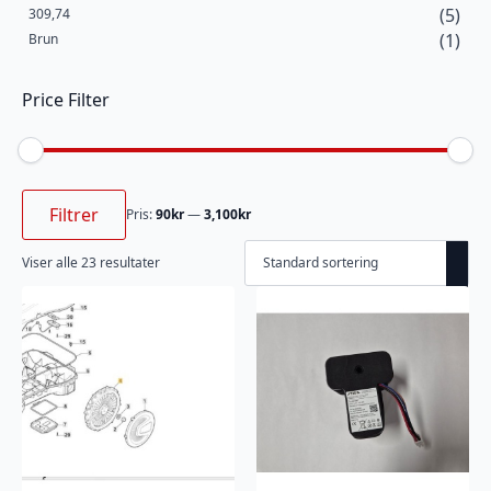
(5)
309,74
(1)
Brun
Price Filter
Min.
Makspris
pris
Filtrer
Pris:
90kr
—
3,100kr
Viser alle 23 resultater