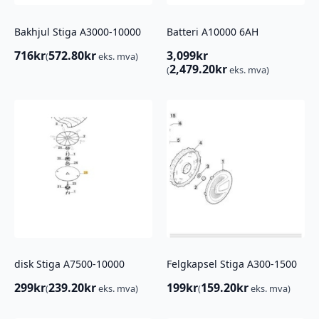
Bakhjul Stiga A3000-10000
Batteri A10000 6AH
716
kr
572.80
kr
3,099
kr
(
eks. mva)
2,479.20
kr
(
eks. mva)
disk Stiga A7500-10000
Felgkapsel Stiga A300-1500
299
kr
239.20
kr
199
kr
159.20
kr
(
eks. mva)
(
eks. mva)