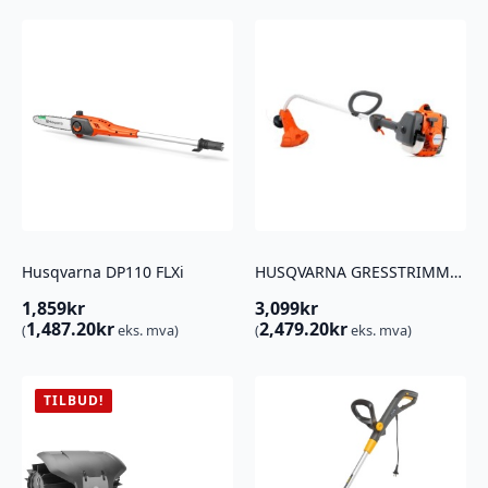
Husqvarna DP110 FLXi
HUSQVARNA GRESSTRIMMER 129C
1,859
kr
3,099
kr
1,487.20
kr
2,479.20
kr
(
eks. mva)
(
eks. mva)
TILBUD!