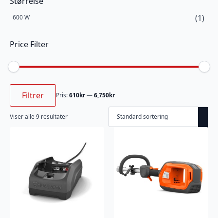
Størrelse
(1)
600 W
Price Filter
Min.
Makspris
pris
Filtrer
Pris:
610kr
—
6,750kr
Viser alle 9 resultater