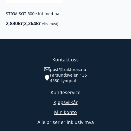
STIGA SGT 500e Kit med battery 2,0 Ah
2,830
kr
2,264
kr
(
eks. mva)
Kontakt oss
post@traktoras.no
Farsundsveien 135
4580 Lyngdal
Kundeservice
Kjøpsvilkår
Min konto
Alle priser er inklusiv mva