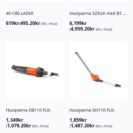
40-C80 LADER
Husqvarna 525iLK med BT motorenhet
619
kr
495.20
kr
6,199
kr
(
eks. mva)
4,959.20
kr
(
eks. mva)
Husqvarna DB110 FLXi
Husqvarna DH110 FLXi
1,349
kr
1,859
kr
1,079.20
kr
1,487.20
kr
(
eks. mva)
(
eks. mva)