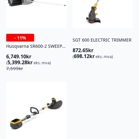
-
11%
SGT 600 ELECTRIC TRIMMER
Husqvarna SR600-2 SWEEPER
872.65
kr
698.12
kr
6,749.10
kr
(
eks. mva)
5,399.28
kr
(
eks. mva)
Opprinnelig
Nåværende
7,599
kr
pris
pris
var:
er:
7,599kr.
6,749.10kr.