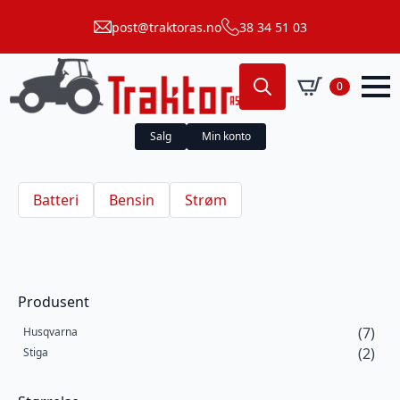
post@traktoras.no
38 34 51 03
0
Search
for:
Salg
Min konto
Batteri
Bensin
Strøm
Produsent
(7)
Husqvarna
(2)
Stiga