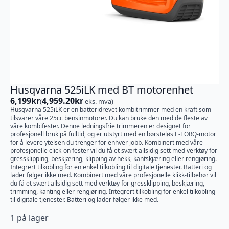
Husqvarna 525iLK med BT motorenhet
6,199
kr
4,959.20
kr
(
eks. mva)
Husqvarna 525iLK er en batteridrevet kombitrimmer med en kraft som
tilsvarer våre 25cc bensinmotorer. Du kan bruke den med de fleste av
våre kombifester. Denne ledningsfrie trimmeren er designet for
profesjonell bruk på fulltid, og er utstyrt med en børsteløs E-TORQ-motor
for å levere ytelsen du trenger for enhver jobb. Kombinert med våre
profesjonelle click-on fester vil du få et svært allsidig sett med verktøy for
gressklipping, beskjæring, klipping av hekk, kantskjæring eller rengjøring.
Integrert tilkobling for en enkel tilkobling til digitale tjenester. Batteri og
lader følger ikke med. Kombinert med våre profesjonelle klikk-tilbehør vil
du få et svært allsidig sett med verktøy for gressklipping, beskjæring,
trimming, kanting eller rengjøring. Integrert tilkobling for enkel tilkobling
til digitale tjenester. Batteri og lader følger ikke med.
1 på lager