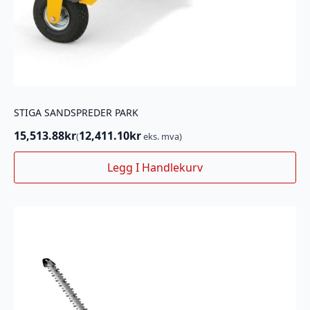
STIGA SANDSPREDER PARK
15,513.88
kr
12,411.10
kr
(
eks. mva)
Legg I Handlekurv