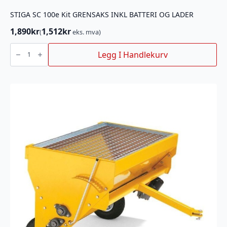
STIGA SC 100e Kit GRENSAKS INKL BATTERI OG LADER
1,890
kr
1,512
kr
(
eks. mva)
STIGA
SC
Legg I Handlekurv
100e
Kit
GRENSAKS
INKL
BATTERI
OG
LADER
antall