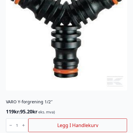
VARO Y-forgrening 1/2″
119
kr
95.20
kr
(
eks. mva)
VARO
Y-
Legg I Handlekurv
forgrening
1/2"