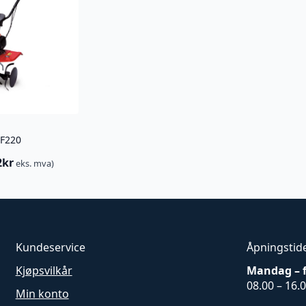
 F220
2
kr
eks. mva)
Kundeservice
Åpningstid
Kjøpsvilkår
Mandag – 
08.00 – 16.
Min konto