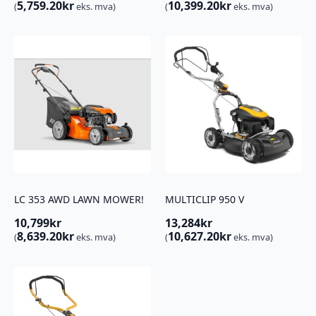
5,759.20
kr
10,399.20
kr
(
eks. mva)
(
eks. mva)
LC 353 AWD LAWN MOWER!
MULTICLIP 950 V
10,799
kr
13,284
kr
8,639.20
kr
10,627.20
kr
(
eks. mva)
(
eks. mva)