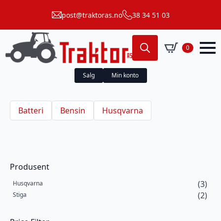
post@traktoras.no
38 34 51 03
0
Search
for:
Salg
Min konto
Batteri
Bensin
Husqvarna
Produsent
(3)
Husqvarna
(2)
Stiga