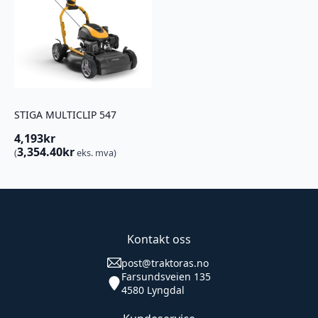
STIGA MULTICLIP 547
4,193
kr
3,354.40
kr
(
eks. mva)
Kontakt oss
post@traktoras.no
Farsundsveien 135
4580 Lyngdal