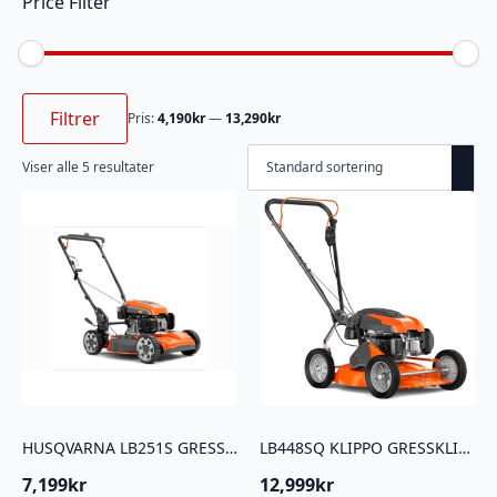
Price Filter
Min.
Makspris
pris
Filtrer
Pris:
4,190kr
—
13,290kr
Viser alle 5 resultater
HUSQVARNA LB251S GRESSKLIPPER
LB448SQ KLIPPO GRESSKLIPPER
7,199
kr
12,999
kr