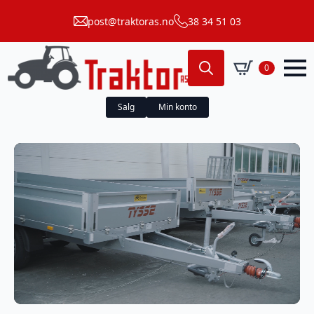
post@traktoras.no
38 34 51 03
0
Search
for:
Salg
Min konto