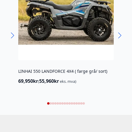
LINHAI 550 LANDFORCE 4X4 ( farge grå/ sort)
HUSQ
69,950
kr
55,960
kr
(
eks. mva)
8,39
Opp
Nåv
pris
pris
var:
er:
11,9
8,39