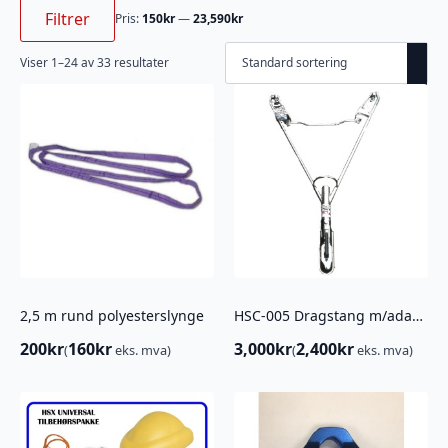
Min.
Makspris
pris
Filtrer
Pris:
150kr
—
23,590kr
Viser 1–24 av 33 resultater
2,5 m rund polyesterslynge
HSC-005 Dragstang m/adapter kompl for ATV
200
kr
160
kr
3,000
kr
2,400
kr
(
eks. mva)
(
eks. mva)