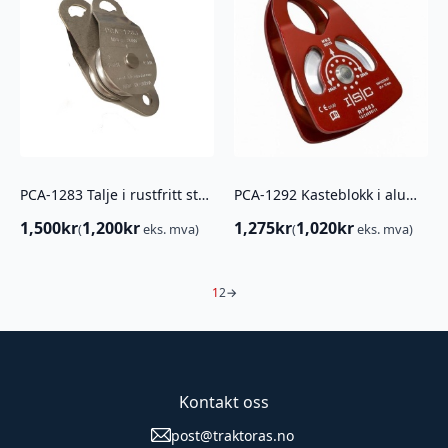
PCA-1283 Talje i rustfritt stål. Dobbel
PCA-1292 Kasteblokk i aluminium
1,500
kr
1,200
kr
1,275
kr
1,020
kr
(
eks. mva)
(
eks. mva)
1
2
→
Kontakt oss
post@traktoras.no