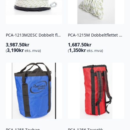
PCA-1213M2ESC Dobbelt flettet polyestertau m/ kauser 12mm x 100m
PCA-1215M Dobbeltflettet polyestertau 12mm x 50m
3,987.50
kr
1,687.50
kr
3,190
kr
1,350
kr
(
eks. mva)
(
eks. mva)
PCA-1255 Taubag
PCA-1256 Tausekk