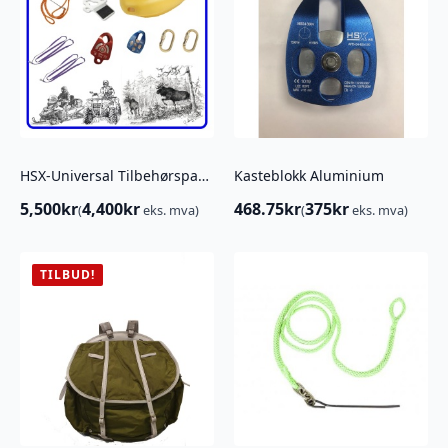
HSX-Universal Tilbehørspakke for Skogbruk, Jakt og Off Road
Kasteblokk Aluminium
5,500
kr
4,400
kr
468.75
kr
375
kr
(
eks. mva)
(
eks. mva)
TILBUD!