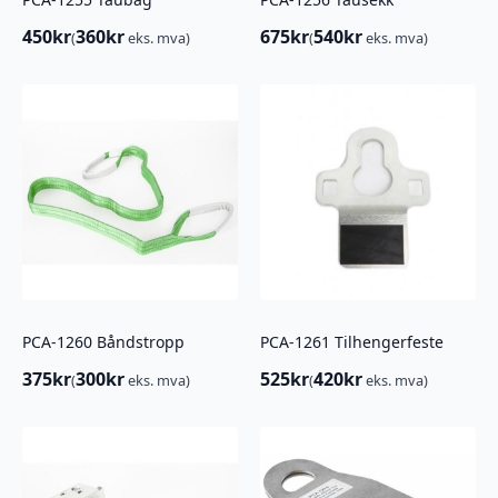
450
kr
360
kr
675
kr
540
kr
(
eks. mva)
(
eks. mva)
PCA-1260 Båndstropp
PCA-1261 Tilhengerfeste
375
kr
300
kr
525
kr
420
kr
(
eks. mva)
(
eks. mva)