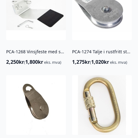
PCA-1268 Vinsjfeste med svingledd
PCA-1274 Talje i rustfritt stål, Enkel
2,250
kr
1,800
kr
1,275
kr
1,020
kr
(
eks. mva)
(
eks. mva)