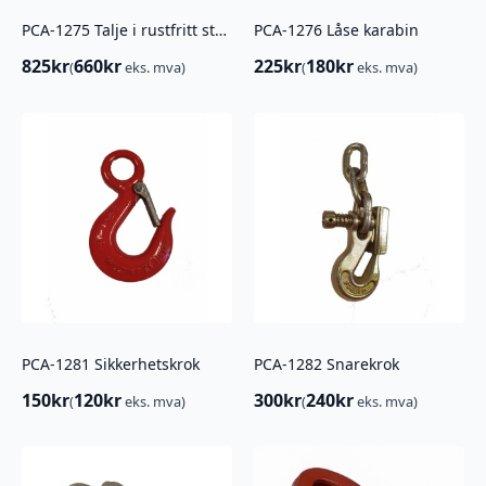
PCA-1275 Talje i rustfritt stål, Enkel
PCA-1276 Låse karabin
825
kr
660
kr
225
kr
180
kr
(
eks. mva)
(
eks. mva)
PCA-1281 Sikkerhetskrok
PCA-1282 Snarekrok
150
kr
120
kr
300
kr
240
kr
(
eks. mva)
(
eks. mva)