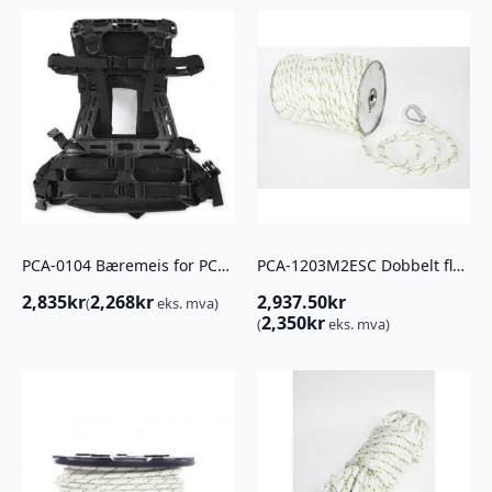
PCA-0104 Bæremeis for PCW3000
PCA-1203M2ESC Dobbelt flettet polyestertau m/ kauser. 10mm x 100m
2,835
kr
2,268
kr
2,937.50
kr
(
eks. mva)
2,350
kr
(
eks. mva)