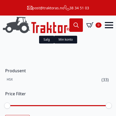
post@traktoras.no
38 34 51 03
0
Search
for:
Salg
Min konto
Produsent
(33)
HSX
Price Filter