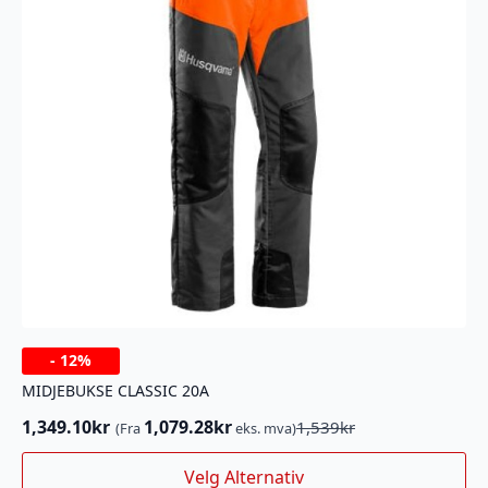
-
12%
MIDJEBUKSE CLASSIC 20A
1,349.10
kr
1,079.28
kr
1,539
kr
(Fra
eks. mva)
Opprinnelig
Nåværende
pris
pris
Dette
Velg Alternativ
var:
er:
produktet