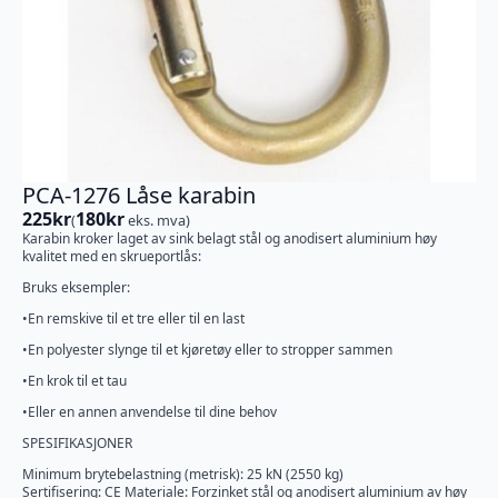
PCA-1276 Låse karabin
225
kr
180
kr
(
eks. mva)
Karabin kroker laget av sink belagt stål og anodisert aluminium høy
kvalitet med en skrueportlås:
Bruks eksempler:
•En remskive til et tre eller til en last
•En polyester slynge til et kjøretøy eller to stropper sammen
•En krok til et tau
•Eller en annen anvendelse til dine behov
SPESIFIKASJONER
Minimum brytebelastning (metrisk): 25 kN (2550 kg)
Sertifisering: CE Materiale: Forzinket stål og anodisert aluminium av høy