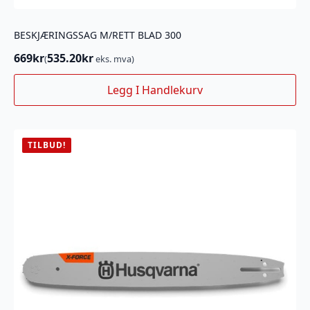
BESKJÆRINGSSAG M/RETT BLAD 300
669
kr
535.20
kr
(
eks. mva)
Legg I Handlekurv
TILBUD!