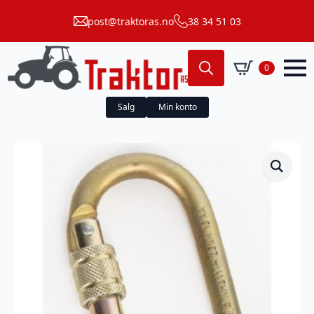
post@traktoras.no
38 34 51 03
0
Search
for:
Salg
Min konto