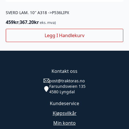
SVERD LAM. 10″ A318 ->P536LIPX
459
kr
367.20
kr
(
eks. mva)
Legg I Handlekurv
Kontakt oss
post@traktoras.no
Farsundsveien 135
4580 Lyngdal
Kundeservice
Kjøpsvilkår
Min konto