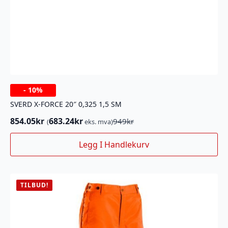
-
10%
SVERD X-FORCE 20″ 0,325 1,5 SM
854.05
kr
683.24
kr
949
kr
(
eks. mva)
Opprinnelig
Nåværende
pris
pris
Legg I Handlekurv
var:
er:
949kr.
854.05kr.
TILBUD!