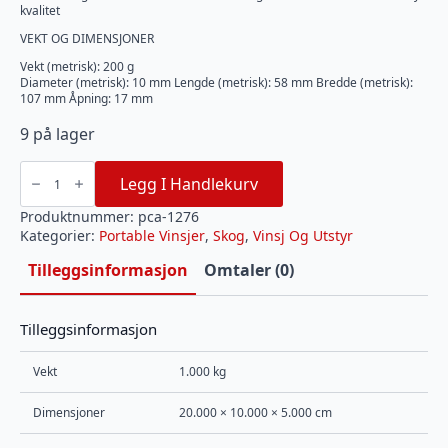
kvalitet
VEKT OG DIMENSJONER
Vekt (metrisk): 200 g
Diameter (metrisk): 10 mm Lengde (metrisk): 58 mm Bredde (metrisk):
107 mm Åpning: 17 mm
9 på lager
PCA-
1276
Legg I Handlekurv
Låse
karabin
antall
Produktnummer:
pca-1276
Kategorier:
Portable Vinsjer
,
Skog
,
Vinsj Og Utstyr
Tilleggsinformasjon
Omtaler (0)
Tilleggsinformasjon
Vekt
1.000 kg
Dimensjoner
20.000 × 10.000 × 5.000 cm