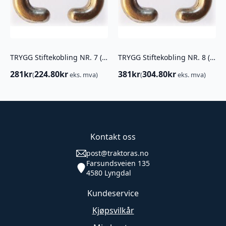
TRYGG Stiftekobling NR. 7 ( 4STK)
TRYGG Stiftekobling NR. 8 ( 4STK)
281
kr
224.80
kr
381
kr
304.80
kr
(
eks. mva)
(
eks. mva)
Kontakt oss
post@traktoras.no
Farsundsveien 135
4580 Lyngdal
Kundeservice
Kjøpsvilkår