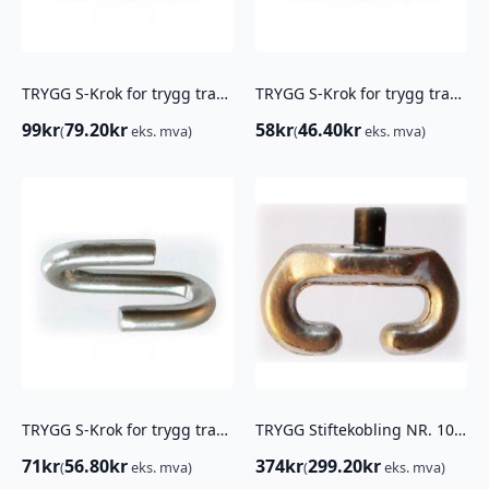
TRYGG S-Krok for trygg traktor 12MM ( 11MM TVERRKJETTING)
TRYGG S-Krok for trygg traktor 8,5MM ( 7MM TVERRKJETTING)
99
kr
79.20
kr
58
kr
46.40
kr
(
eks. mva)
(
eks. mva)
TRYGG S-Krok for trygg traktor 9,5MM ( 8MM TVERRKJETTING)
TRYGG Stiftekobling NR. 10 ( 3STK)
71
kr
56.80
kr
374
kr
299.20
kr
(
eks. mva)
(
eks. mva)