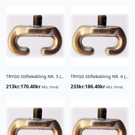
TRYGG Stiftekobling NR. 5 ( 4STK)
TRYGG Stiftekobling NR. 6 ( 4STK)
213
kr
170.40
kr
233
kr
186.40
kr
(
eks. mva)
(
eks. mva)