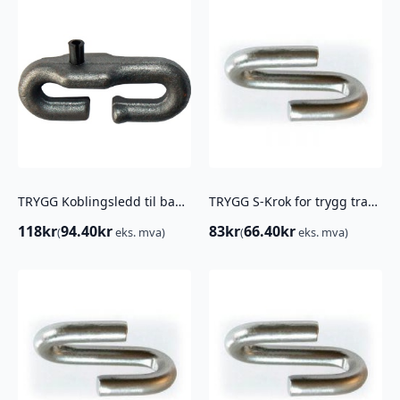
TRYGG Koblingsledd til banen 9,5MM
TRYGG S-Krok for trygg traktor 11MM ( 9MM TVERRKJETTING)
118
kr
94.40
kr
83
kr
66.40
kr
(
eks. mva)
(
eks. mva)