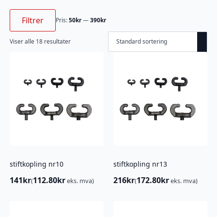
Min.
Makspris
pris
Filtrer
Pris:
50kr
—
390kr
Viser alle 18 resultater
stiftkopling nr10
stiftkopling nr13
141
kr
112.80
kr
216
kr
172.80
kr
(
eks. mva)
(
eks. mva)