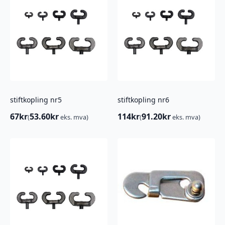
stiftkopling nr5
stiftkopling nr6
67
kr
53.60
kr
114
kr
91.20
kr
(
eks. mva)
(
eks. mva)