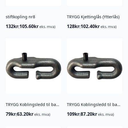
stiftkopling nr8
TRYGG Kjettinglås (Ytterlås)
132
kr
105.60
kr
128
kr
102.40
kr
(
eks. mva)
(
eks. mva)
TRYGG Koblingsledd til banen 5mm
TRYGG Koblingsledd til banen 8MM
79
kr
63.20
kr
109
kr
87.20
kr
(
eks. mva)
(
eks. mva)