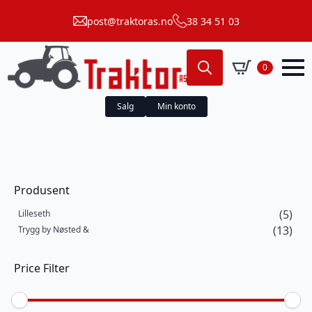
post@traktoras.no
38 34 51 03
0
Search
for:
Salg
Min konto
Produsent
(5)
Lilleseth
(13)
Trygg by Nøsted &
Price Filter