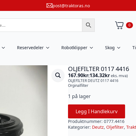
post@traktoras.no
0
Reservedeler
Robotklipper
Skog
T
OLJEFILTER 0117 4416
167.90
kr
134.32
kr
(
eks. mva)
OLJEFILTER DEUTZ 0117 4416
Orginalfilter
1 på lager
Legg I Handlekurv
Produktnummer:
0777.4416
Kategorier:
Deutz
,
Oljefilter
,
Trak