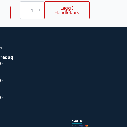
Oljefilter
Iseki
Legg I
TE
Handlekurv
4370
antall
er
fredag
00
00
00