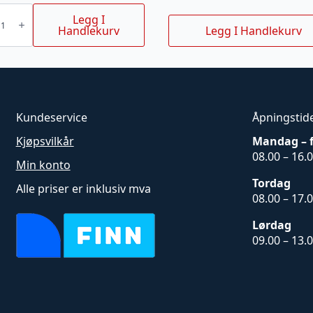
G
Legg I
Handlekurv
Legg I Handlekurv
KJETTING)
Kundeservice
Åpningstid
Kjøpsvilkår
Mandag – 
08.00 – 16.
Min konto
Tordag
Alle priser er inklusiv mva
08.00 – 17.
Lørdag
09.00 – 13.