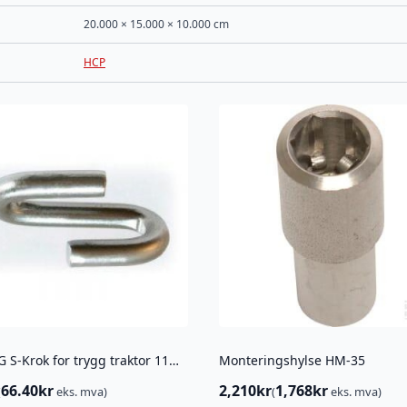
20.000 × 15.000 × 10.000 cm
HCP
TRYGG S-Krok for trygg traktor 11MM ( 9MM TVERRKJETTING)
Monteringshylse HM-35
66.40
kr
2,210
kr
1,768
kr
(
eks. mva)
(
eks. mva)