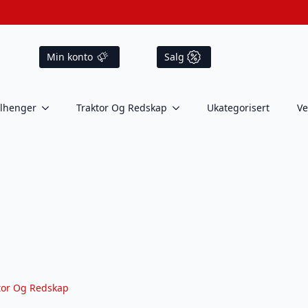
Min konto
Salg
ilhenger
Traktor Og Redskap
Ukategorisert
Ve
tor Og Redskap