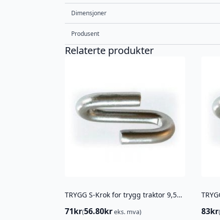
Dimensjoner
Produsent
Relaterte produkter
TRYGG S-Krok for trygg traktor 9,5MM ( 8MM TVERRKJETTING)
71
kr
56.80
kr
83
kr
(
eks. mva)