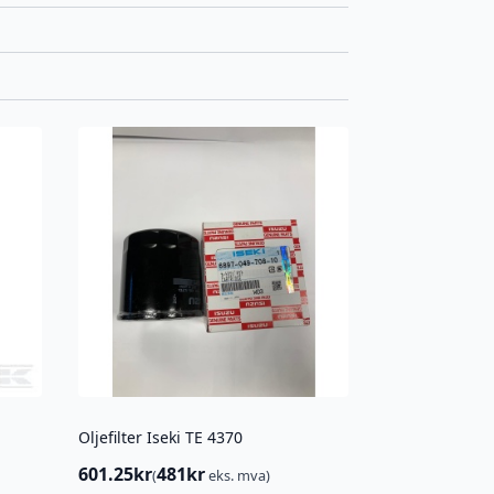
Oljefilter Iseki TE 4370
601.25
kr
481
kr
(
eks. mva)