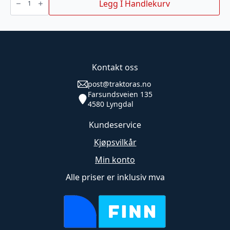
SOM
Legg I Handlekurv
PASSER
TIL
TRIMA
BOLTBART
antall
Kontakt oss
post@traktoras.no
Farsundsveien 135
4580 Lyngdal
Kundeservice
Kjøpsvilkår
Min konto
Alle priser er inklusiv mva