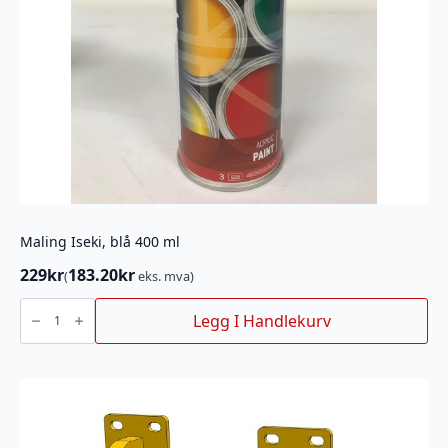
Maling Iseki, blå 400 ml
229
kr
183.20
kr
(
eks. mva)
Maling
Iseki,
Legg I Handlekurv
blå
400
ml
antall