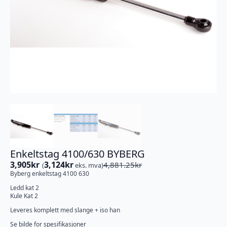
Enkeltstag 4100/630 BYBERG
3,905
kr
3,124
kr
4,881.25
kr
(
eks. mva)
Opprinnelig
Nåværende
Byberg enkeltstag 4100 630
pris
pris
var:
er:
Ledd kat 2
Kule Kat 2
4,881.25kr.
3,905kr.
Leveres komplett med slange + iso han
Se bilde for spesifikasjoner