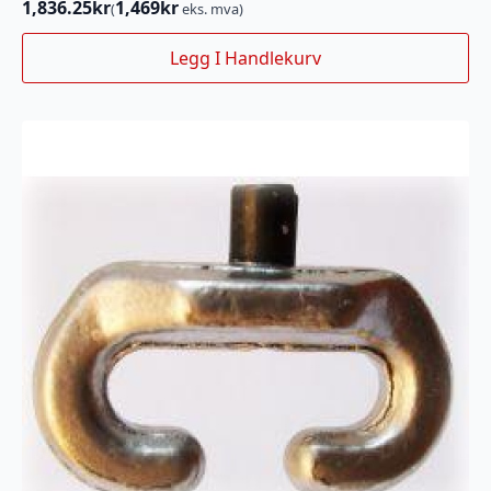
1,836.25
kr
1,469
kr
(
eks. mva)
Legg I Handlekurv