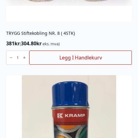
TRYGG Stiftekobling NR. 8 ( 4STK)
381
kr
304.80
kr
(
eks. mva)
TRYGG
Stiftekobling
Legg I Handlekurv
NR.
8
(
4STK)
antall