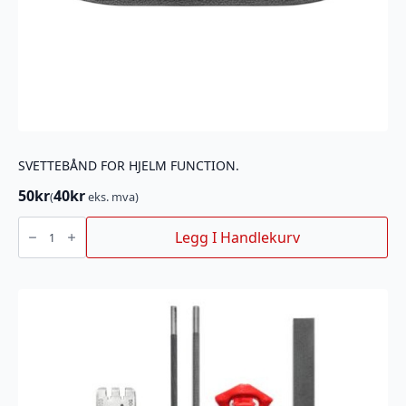
SVETTEBÅND FOR HJELM FUNCTION.
50
kr
40
kr
(
eks. mva)
SVETTEBÅND
FOR
Legg I Handlekurv
HJELM
FUNCTION.
antall