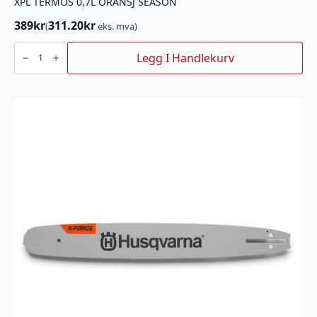
XPL TERMOS 0,7L ORANSJ SEASON
389
kr
311.20
kr
(
eks. mva)
XPL
TERMOS
Legg I Handlekurv
0,7L
ORANSJ
SEASON
antall