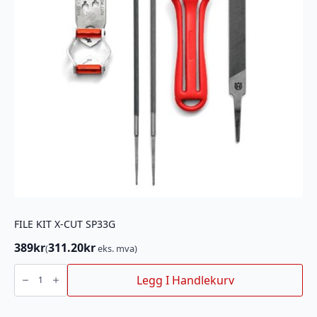
FILE KIT X-CUT SP33G
389
kr
311.20
kr
(
eks. mva)
FILE
KIT
Legg I Handlekurv
X-
CUT
SP33G
antall