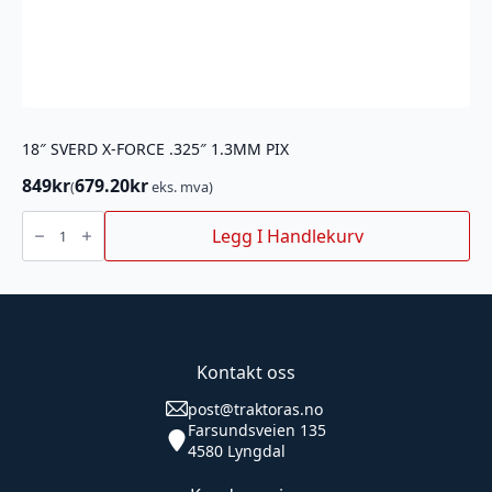
18″ SVERD X-FORCE .325″ 1.3MM PIX
849
kr
679.20
kr
(
eks. mva)
18"
SVERD
Legg I Handlekurv
X-
FORCE
.325"
1.3MM
PIX
antall
Kontakt oss
post@traktoras.no
Farsundsveien 135
4580 Lyngdal