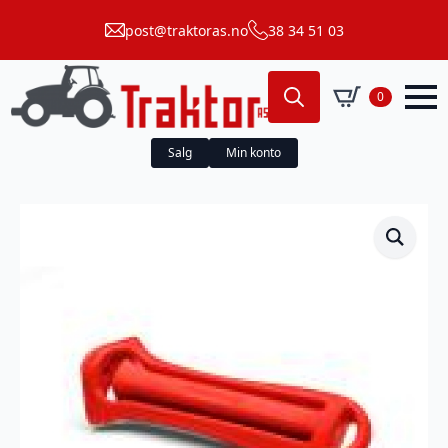
post@traktoras.no
38 34 51 03
0
Search
for:
Salg
Min konto