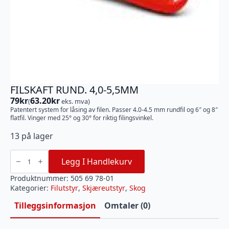
FILSKAFT RUND. 4,0-5,5MM
79
kr
63.20
kr
(
eks. mva)
Patentert system for låsing av filen. Passer 4.0-4.5 mm rundfil og 6″ og 8″
flatfil. Vinger med 25° og 30° for riktig filingsvinkel.
13 på lager
FILSKAFT
RUND.
Legg I Handlekurv
4,0-
5,5MM
antall
Produktnummer:
505 69 78-01
Kategorier:
Filutstyr
,
Skjæreutstyr
,
Skog
Tilleggsinformasjon
Omtaler (0)