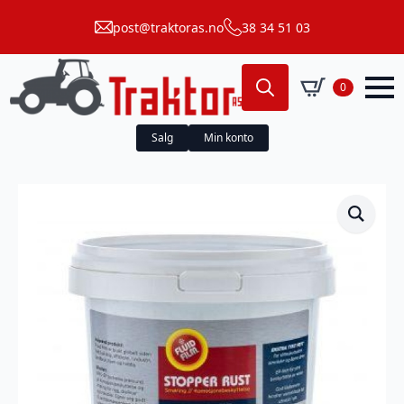
post@traktoras.no
38 34 51 03
0
Search
for:
Salg
Min konto