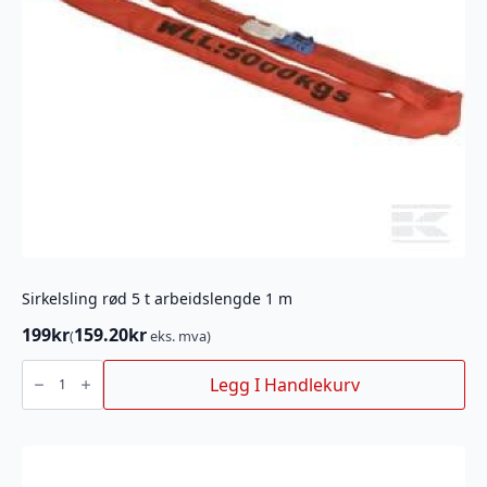
Sirkelsling rød 5 t arbeidslengde 1 m
199
kr
159.20
kr
(
eks. mva)
Sirkelsling
rød
Legg I Handlekurv
5
t
arbeidslengde
1
m
antall