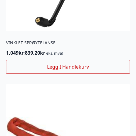
VINKLET SPRØYTELANSE
1,049
kr
839.20
kr
(
eks. mva)
Legg I Handlekurv