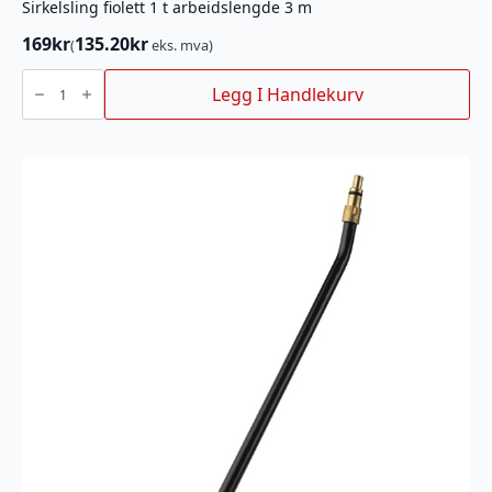
Sirkelsling fiolett 1 t arbeidslengde 3 m
169
kr
135.20
kr
(
eks. mva)
Sirkelsling
fiolett
Legg I Handlekurv
1
t
arbeidslengde
3
m
antall