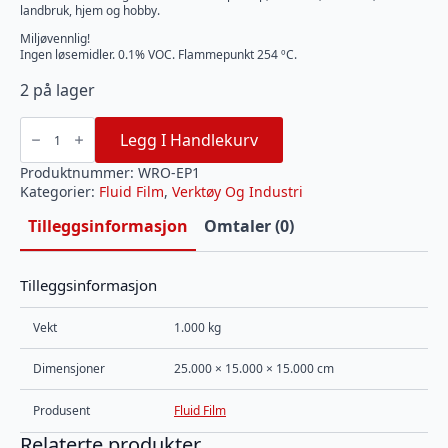
landbruk, hjem og hobby.
Miljøvennlig!
Ingen løsemidler. 0.1% VOC. Flammepunkt 254 ºC.
2 på lager
Fluid
Film
Legg I Handlekurv
WRO-
EP
1
Produktnummer:
WRO-EP1
liter
Kategorier:
Fluid Film
,
Verktøy Og Industri
beger
antall
Tilleggsinformasjon
Omtaler (0)
Tilleggsinformasjon
Vekt
1.000 kg
Dimensjoner
25.000 × 15.000 × 15.000 cm
Produsent
Fluid Film
Relaterte produkter