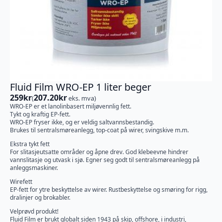
Fluid Film WRO-EP 1 liter beger
259
kr
207.20
kr
(
eks. mva)
WRO-EP er et lanolinbasert miljøvennlig fett.
Tykt og kraftig EP-fett.
WRO-EP fryser ikke, og er veldig saltvannsbestandig.
Brukes til sentralsmøreanlegg, top-coat på wirer, svingskive m.m.
Ekstra tykt fett
For slitasjeutsatte områder og åpne drev. God klebeevne hindrer
vannslitasje og utvask i sjø. Egner seg godt til sentralsmøreanlegg på
anleggsmaskiner.
Wirefett
EP-fett for ytre beskyttelse av wirer. Rustbeskyttelse og smøring for rigg,
dralinjer og brokabler.
Velprøvd produkt!
Fluid Film er brukt globalt siden 1943 på skip, offshore, i industri,