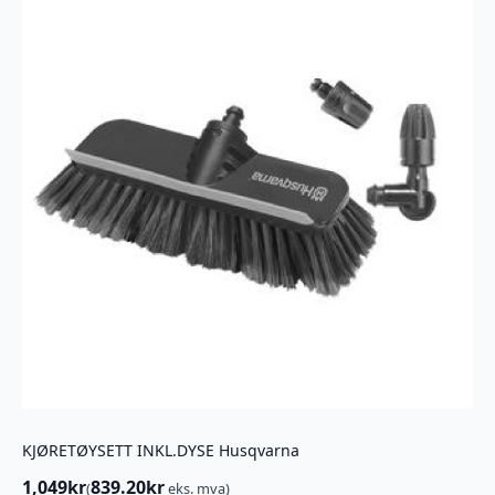
KJØRETØYSETT INKL.DYSE Husqvarna
1,049
kr
839.20
kr
(
eks. mva)