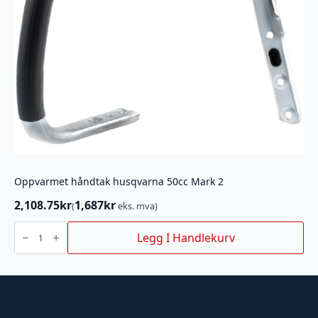
Oppvarmet håndtak husqvarna 50cc Mark 2
2,108.75
kr
1,687
kr
(
eks. mva)
Oppvarmet
håndtak
Legg I Handlekurv
husqvarna
50cc
Mark
2
antall