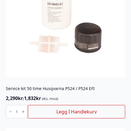
Service kit 50 time Husqvarna P524 / P524 EFI
2,290
kr
1,832
kr
(
eks. mva)
Service
kit
Legg I Handlekurv
50
time
Husqvarna
P524
/
P524