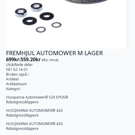
FREMHJUL AUTOMOWER M LAGER
699
kr
559.20
kr
(
eks. mva)
Utskiftede deler
581 62 14-01
Brukes også i
Artikkel
Artikkelnavn
Kategori
Husqvarna Automower® 520 EPOS®
Robotgressklippere
HUSQVARNA AUTOMOWER® 420
Robotgressklippere
HUSQVARNA AUTOMOWER® 420
Robotgressklippere