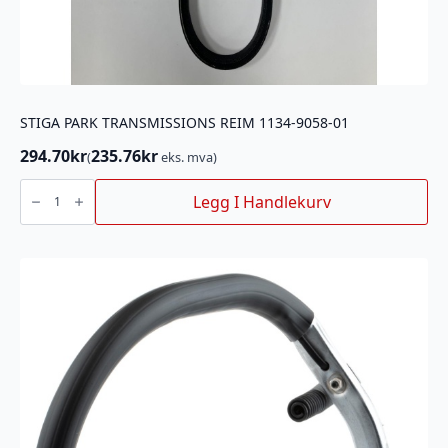
STIGA PARK TRANSMISSIONS REIM 1134-9058-01
294.70
kr
235.76
kr
(
eks. mva)
STIGA
PARK
Legg I Handlekurv
TRANSMISSIONS
REIM
1134-
9058-
01
antall