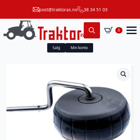
post@traktoras.no
38 34 51 03
0
Search
for:
Salg
Min konto