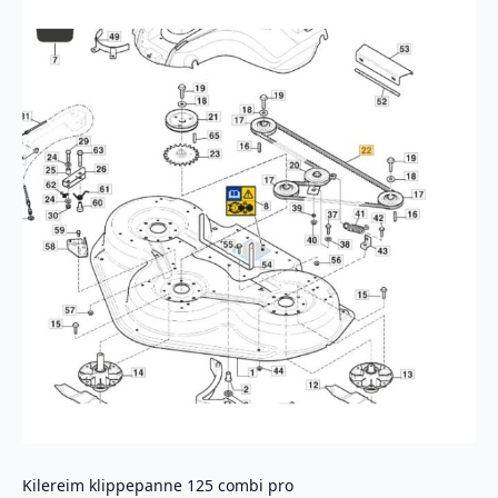
EFI
antall
Kilereim klippepanne 125 combi pro