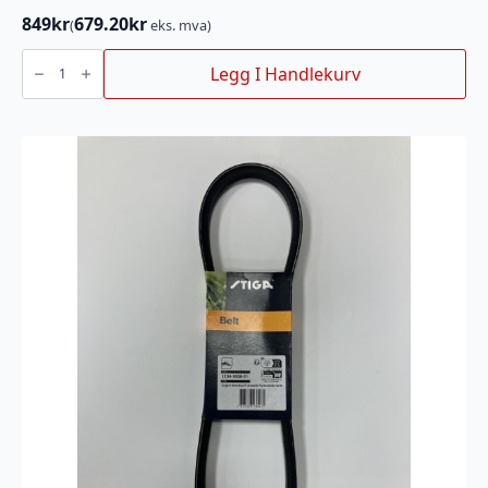
849
kr
679.20
kr
(
eks. mva)
Kilereim
klippepanne
Legg I Handlekurv
125
combi
pro
antall