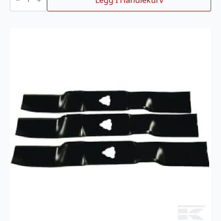
FRA
MOTOR
STIGA
PARK
PRO
antall