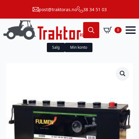
post@traktoras.no
38 34 51 03
0
Search
for:
Salg
Min konto