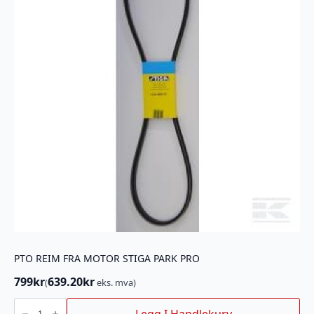
PTO REIM FRA MOTOR STIGA PARK PRO
799
kr
639.20
kr
(
eks. mva)
PTO
REIM
Legg I Handlekurv