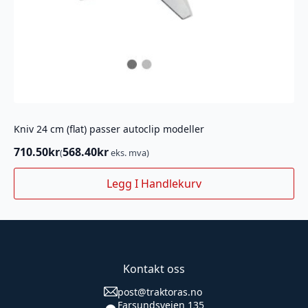
Kniv 24 cm (flat) passer autoclip modeller
710.50
kr
568.40
kr
(
eks. mva)
Legg I Handlekurv
Kontakt oss
post@traktoras.no
Farsundsveien 135