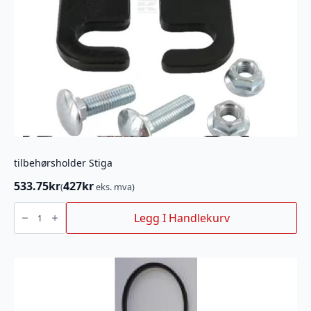
tilbehørsholder Stiga
533.75
kr
427
kr
(
eks. mva)
tilbehørsholder
Stiga
Legg I Handlekurv
antall