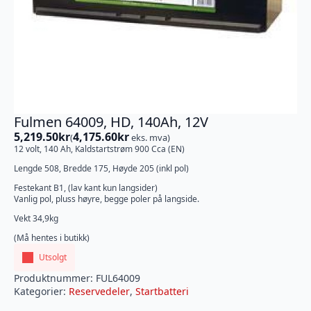
Fulmen 64009, HD, 140Ah, 12V
5,219.50
kr
4,175.60
kr
(
eks. mva)
12 volt, 140 Ah, Kaldstartstrøm 900 Cca (EN)
Lengde 508, Bredde 175, Høyde 205 (inkl pol)
Festekant B1, (lav kant kun langsider)
Vanlig pol, pluss høyre, begge poler på langside.
Vekt 34,9kg
(Må hentes i butikk)
Utsolgt
Produktnummer:
FUL64009
Kategorier:
Reservedeler
,
Startbatteri