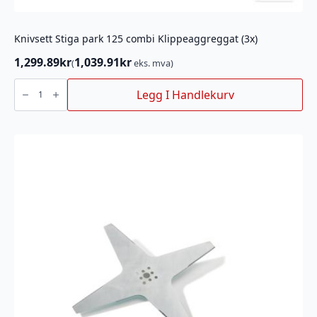
Knivsett Stiga park 125 combi Klippeaggreggat (3x)
1,299.89
kr
1,039.91
kr
(
eks. mva)
Knivsett
Stiga
Legg I Handlekurv
park
125
combi
Klippeaggreggat
(3x)
antall