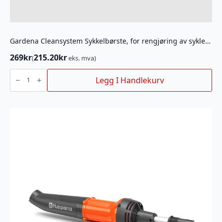
Gardena Cleansystem Sykkelbørste, for rengjøring av sykler, hengere
269
kr
215.20
kr
(
eks. mva)
Gardena
Cleansystem
Legg I Handlekurv
Sykkelbørste,
for
rengjøring
av
sykler,
hengere
antall