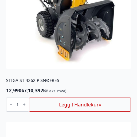
STIGA ST 4262 P SNØFRES
12,990
kr
10,392
kr
(
eks. mva)
STIGA
ST
Legg I Handlekurv
4262
P
SNØFRES
antall