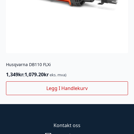
Husqvarna DB110 FLXi
1,349
kr
1,079.20
kr
(
eks. mva)
Legg I Handlekurv
Kontakt oss