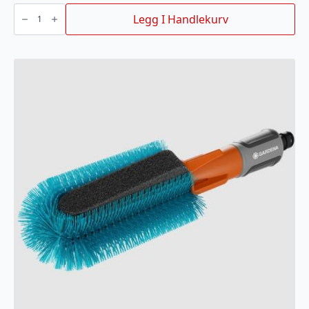
RENGJØRING/VEDLIKEHOLD
SETT
Legg I Handlekurv
AM
antall