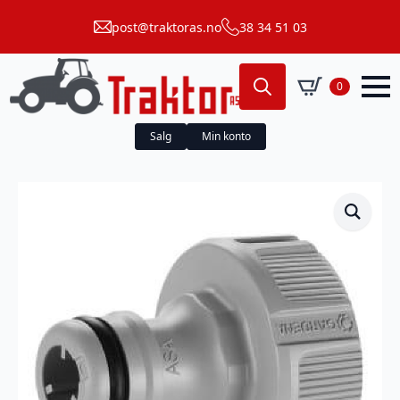
post@traktoras.no
38 34 51 03
0
Search
for:
Salg
Min konto