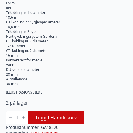
Form
Rett
Tilkobling nr. 1 diameter
18,6 mm
GTilkobling nr. 1, gjengediameter
18,6 mm
Tilkobling nr. 2 type
Hurtigkoblingssystem Gardena
CTilkobling nr. 2 diameter
1/2 tommer
CTilkobling nr. 2 diameter
16 mm
Konsentrert for medie
Vann
DUtvendig diameter
28 mm
ATotallengde
38 mm
ILLUSTRASJONSBILDE
2 på lager
GARDENA
Krankobling
Legg I Handlekurv
21
mm
1/2"
Produktnummer:
GA18220
hungjenge
Kategorier:
Hage
,
Vanning