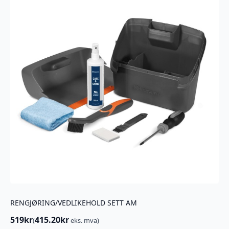
RENGJØRING/VEDLIKEHOLD SETT AM
519
kr
415.20
kr
(
eks. mva)