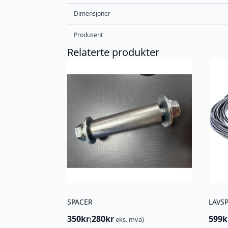
Dimensjoner
Produsent
Relaterte produkter
SPACER
350
kr
280
kr
599
k
(
eks. mva)