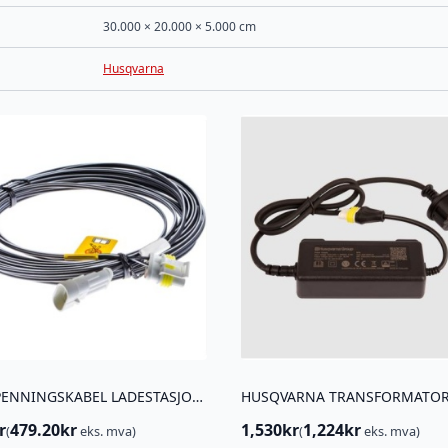
30.000 × 20.000 × 5.000 cm
Husqvarna
LAVSPENNINGSKABEL LADESTASJON 10 METER
r
479.20
kr
1,530
kr
1,224
kr
(
eks. mva)
(
eks. mva)