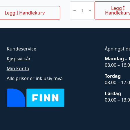
HUSQVARNA
TRANSFORMATOR
Legg I
1,3A
Legg I Handlekurv
Handlekur
310
/
315
/
315X
antall
Kundeservice
Åpningstid
Kjøpsvilkår
Mandag – 
08.00 – 16.
Min konto
Tordag
Alle priser er inklusiv mva
08.00 – 17.
Lørdag
09.00 – 13.