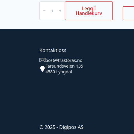
SPACER
antall
Legg I
Handlekurv
Kontakt oss
post@traktoras.no
Farsundsveien 135
4580 Lyngdal
© 2025 - Digipos AS