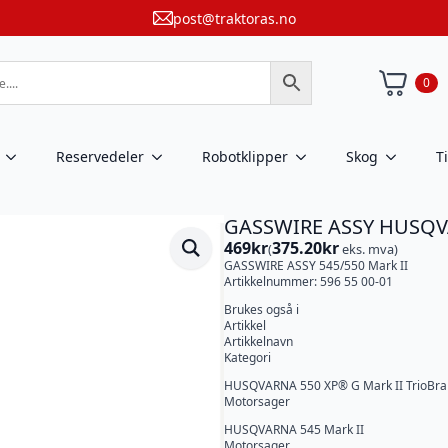
post@traktoras.no
0
Reservedeler
Robotklipper
Skog
T
GASSWIRE ASSY HUSQVA
469
kr
375.20
kr
(
eks. mva)
GASSWIRE ASSY 545/550 Mark II
Artikkelnummer: 596 55 00-01
Brukes også i
Artikkel
Artikkelnavn
Kategori
HUSQVARNA 550 XP® G Mark II TrioBr
Motorsager
HUSQVARNA 545 Mark II
Motorsager