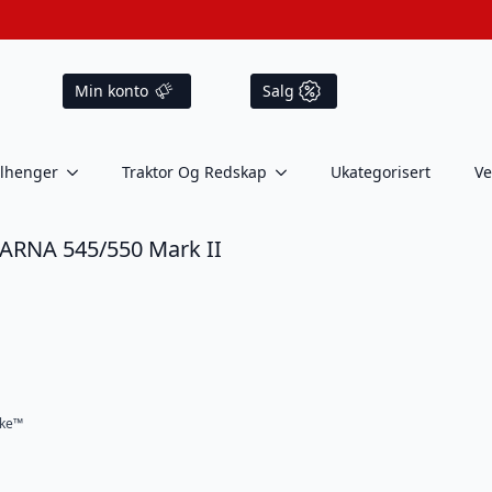
Min konto
Salg
ilhenger
Traktor Og Redskap
Ukategorisert
Ve
RNA 545/550 Mark II
ake™