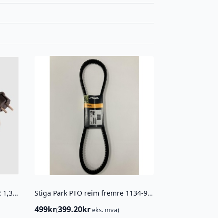
HUSQVARNA TRANSFORMATOR 1,3A 310 / 315 / 315X
Stiga Park PTO reim fremre 1134-9098-01 ( power take-off)
499
kr
399.20
kr
(
eks. mva)