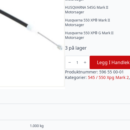
HUSQVARNA 545G Mark II
Motorsager
Husqvarna 550 XP® Mark II
Motorsager
Husqvarna 550 XP® G Mark II
Motorsager
3 på lager
GASSWIRE
ASSY
Legg I Handlek
HUSQVARNA
545/550
Mark
Produktnummer:
596 55 00-01
II
Kategorier:
545 / 550 Xpg Mark 2
antall
1.000 kg