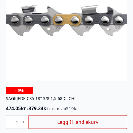
-
9%
SAGKJEDE C85 18″ 3/8 1,5 68DL CHI
474.05
kr
379.24
kr
519
kr
(
eks. mva)
Opprinnelig
Nåværende
pris
pris
SAGKJEDE
C85
Legg I Handlekurv
var:
er:
18"
519kr.
474.05kr.
3/8
1,5