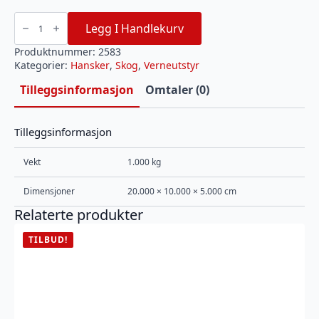
H-
BASIC
Legg I Handlekurv
MONTERINGSHANSKE
STR
10
Produktnummer:
2583
antall
Kategorier:
Hansker
,
Skog
,
Verneutstyr
Tilleggsinformasjon
Omtaler (0)
Tilleggsinformasjon
Vekt
1.000 kg
Dimensjoner
20.000 × 10.000 × 5.000 cm
Relaterte produkter
TILBUD!