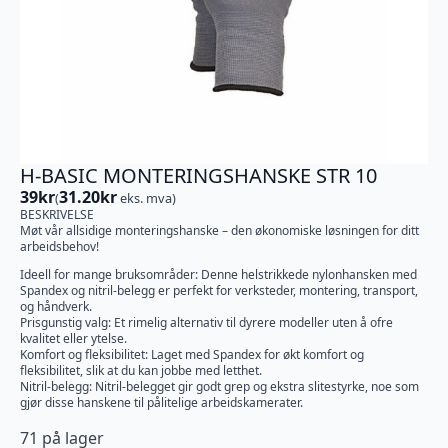
H-BASIC MONTERINGSHANSKE STR 10
39
kr
31.20
kr
(
eks. mva)
BESKRIVELSE
Møt vår allsidige monteringshanske – den økonomiske løsningen for ditt
arbeidsbehov!
Ideell for mange bruksområder: Denne helstrikkede nylonhansken med
Spandex og nitril-belegg er perfekt for verksteder, montering, transport,
og håndverk.
Prisgunstig valg: Et rimelig alternativ til dyrere modeller uten å ofre
kvalitet eller ytelse.
Komfort og fleksibilitet: Laget med Spandex for økt komfort og
fleksibilitet, slik at du kan jobbe med letthet.
Nitril-belegg: Nitril-belegget gir godt grep og ekstra slitestyrke, noe som
gjør disse hanskene til pålitelige arbeidskamerater.
71 på lager