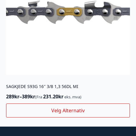
SAGKJEDE S93G 16″ 3/8 1,3 56DL MI
289
kr
–
389
kr
231.20
kr
(Fra
eks. mva)
Prisområde:
289kr
Dette
Velg Alternativ
til
produktet
389kr
har
flere
varianter.