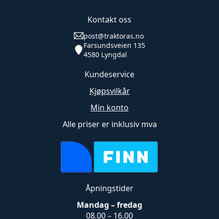
Alternativene
kan
Kontakt oss
velges
post@traktoras.no
på
Farsundsveien 135
produktsiden
4580 Lyngdal
Kundeservice
Kjøpsvilkår
Min konto
Alle priser er inklusiv mva
Åpningstider
Mandag – fredag
08.00 – 16.00