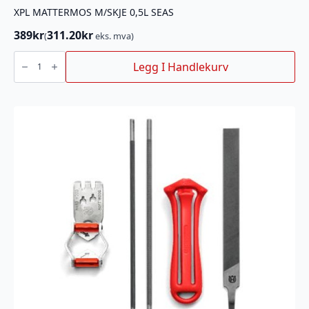
XPL MATTERMOS M/SKJE 0,5L SEAS
389
kr
311.20
kr
(
eks. mva)
XPL
MATTERMOS
Legg I Handlekurv
M/SKJE
0,5L
SEAS
antall