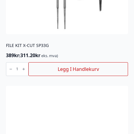
FILE KIT X-CUT SP33G
389
kr
311.20
kr
(
eks. mva)
FILE
KIT
Legg I Handlekurv
X-
CUT
SP33G
antall