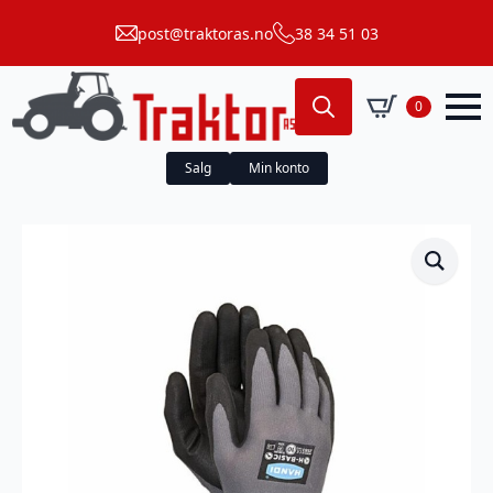
post@traktoras.no
38 34 51 03
0
Search
for:
Salg
Min konto