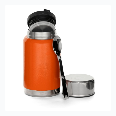
68DL
CHI
antall