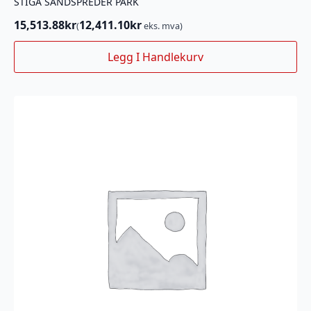
STIGA SANDSPREDER PARK
15,513.88
kr
12,411.10
kr
(
eks. mva)
Legg I Handlekurv