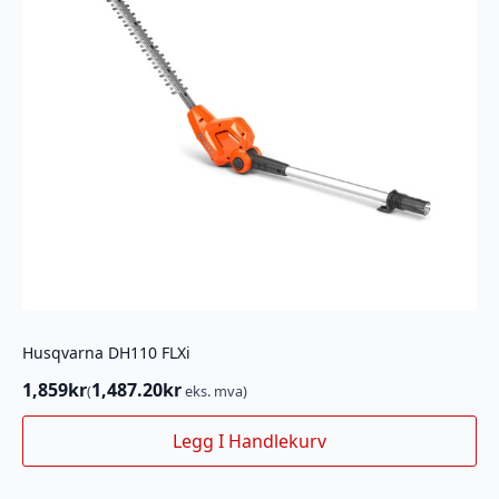
Husqvarna DH110 FLXi
1,859
kr
1,487.20
kr
(
eks. mva)
Legg I Handlekurv