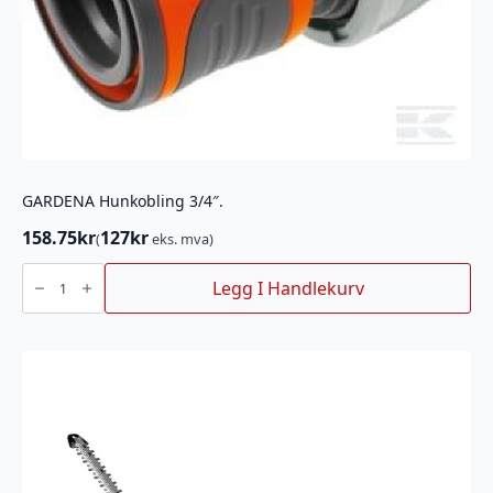
GARDENA Hunkobling 3/4″.
158.75
kr
127
kr
(
eks. mva)
GARDENA
Hunkobling
Legg I Handlekurv
3/4".
antall