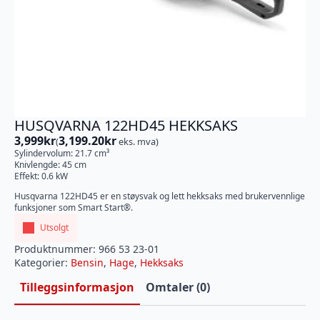
HUSQVARNA 122HD45 HEKKSAKS
3,999
kr
3,199.20
kr
(
eks. mva)
Sylindervolum: 21.7 cm³
Knivlengde: 45 cm
Effekt: 0.6 kW
Husqvarna 122HD45 er en støysvak og lett hekksaks med brukervennlige
funksjoner som Smart Start®.
Utsolgt
Produktnummer:
966 53 23-01
Kategorier:
Bensin
,
Hage
,
Hekksaks
Tilleggsinformasjon
Omtaler (0)