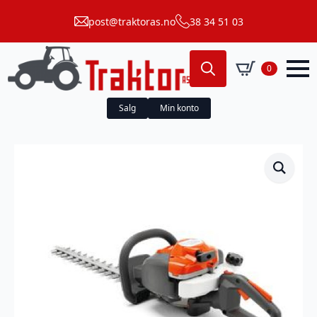
post@traktoras.no
38 34 51 03
0
Search
for:
Salg
Min konto