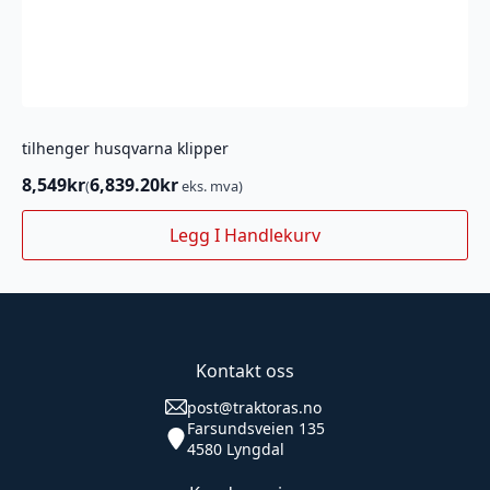
tilhenger husqvarna klipper
8,549
kr
6,839.20
kr
(
eks. mva)
Legg I Handlekurv
Kontakt oss
post@traktoras.no
Farsundsveien 135
4580 Lyngdal