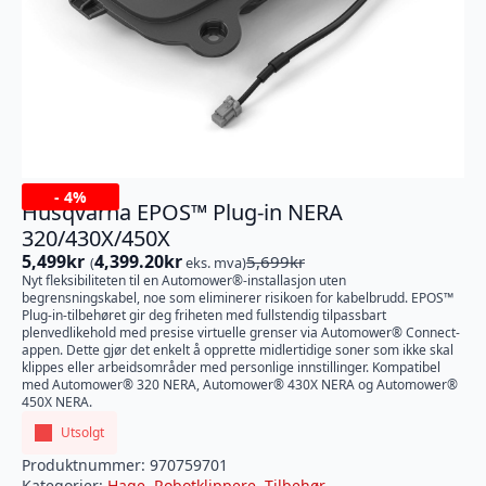
-
4%
Husqvarna EPOS™ Plug-in NERA
320/430X/450X
5,499
kr
4,399.20
kr
5,699
kr
(
eks. mva)
Opprinnelig
Nåværende
Nyt fleksibiliteten til en Automower®-installasjon uten
pris
pris
begrensningskabel, noe som eliminerer risikoen for kabelbrudd. EPOS™
var:
er:
Plug-in-tilbehøret gir deg friheten med fullstendig tilpassbart
5,699kr.
5,499kr.
plenvedlikehold med presise virtuelle grenser via Automower® Connect-
appen. Dette gjør det enkelt å opprette midlertidige soner som ikke skal
klippes eller arbeidsområder med personlige innstillinger. Kompatibel
med Automower® 320 NERA, Automower® 430X NERA og Automower®
450X NERA.
Utsolgt
Produktnummer:
970759701
Kategorier:
Hage
,
Robotklippere
,
Tilbehør