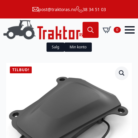
post@traktoras.no
38 34 51 03
0
Search
for:
Salg
Min konto
TILBUD!