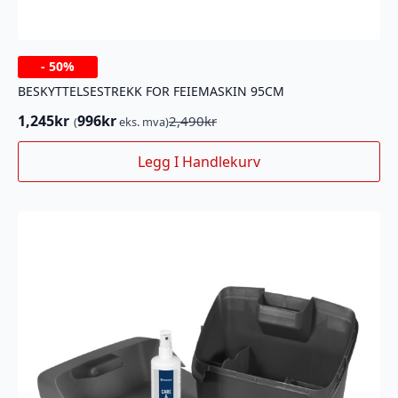
-
50%
BESKYTTELSESTREKK FOR FEIEMASKIN 95CM
1,245
kr
996
kr
2,490
kr
(
eks. mva)
Opprinnelig
Nåværende
pris
pris
Legg I Handlekurv
var:
er:
2,490kr.
1,245kr.