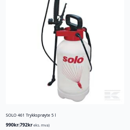
SOLO 461 Trykksprøyte 5 l
990
kr
792
kr
(
eks. mva)