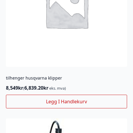
tilhenger husqvarna klipper
8,549
kr
6,839.20
kr
(
eks. mva)
Legg I Handlekurv