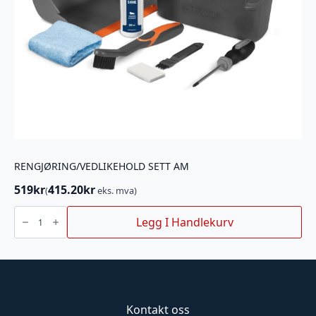
RENGJØRING/VEDLIKEHOLD SETT AM
519
kr
415.20
kr
(
eks. mva)
RENGJØRING/VEDLIKEHOLD
SETT
Legg I Handlekurv
AM
antall
Kontakt oss