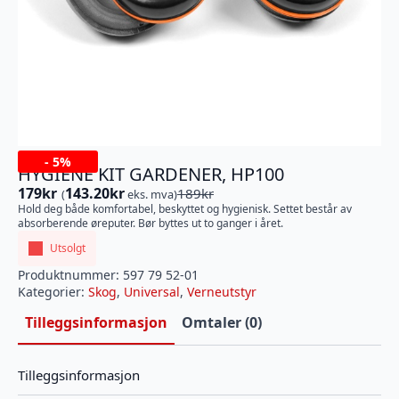
-
5%
HYGIENE KIT GARDENER, HP100
179
kr
143.20
kr
189
kr
(
eks. mva)
Opprinnelig
Nåværende
Hold deg både komfortabel, beskyttet og hygienisk. Settet består av
pris
pris
absorberende øreputer. Bør byttes ut to ganger i året.
var:
er:
Utsolgt
189kr.
179kr.
Produktnummer:
597 79 52-01
Kategorier:
Skog
,
Universal
,
Verneutstyr
Tilleggsinformasjon
Omtaler (0)
Tilleggsinformasjon