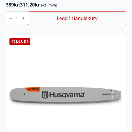
389
kr
311.20
kr
(
eks. mva)
XPL
TERMOS
Legg I Handlekurv
0,7L
ORANSJ
SEASON
antall
TILBUD!