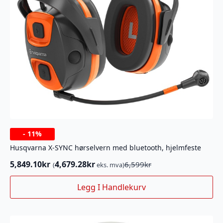
-
11%
Husqvarna X-SYNC hørselvern med bluetooth, hjelmfeste
5,849.10
kr
4,679.28
kr
6,599
kr
(
eks. mva)
Opprinnelig
Nåværende
pris
pris
Legg I Handlekurv
var:
er:
6,599kr.
5,849.10kr.