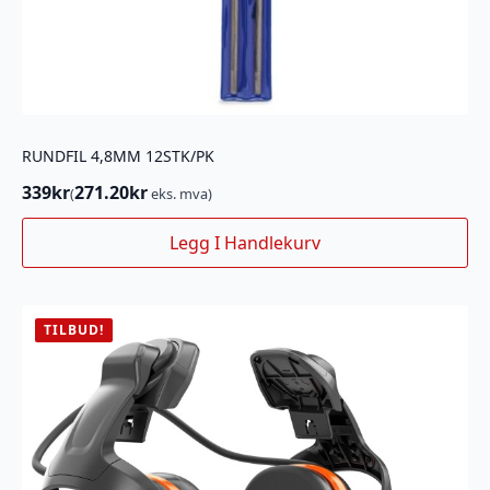
RUNDFIL 4,8MM 12STK/PK
339
kr
271.20
kr
(
eks. mva)
Legg I Handlekurv
TILBUD!