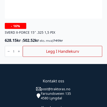
-
16%
SVERD X-FORCE 15″ .325 1,5 PIX
628.15
kr
502.52
kr
749
kr
(
eks. mva)
Opprinnelig
Nåværende
pris
pris
SVERD
X-
Legg I Handlekurv
var:
er:
FORCE
749kr.
628.15kr.
15"
.325
1,5
PIX
antall
Kontakt oss
post@traktoras.no
Farsundsveien 135
4580 Lyngdal