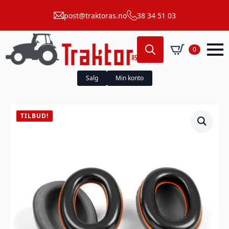
post@traktoras.no
38 34 51 03
0
Search
for:
Salg
Min konto
TILBUD!