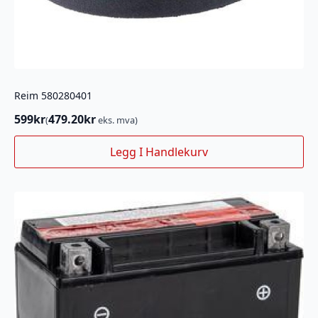
Reim 580280401
599
kr
479.20
kr
(
eks. mva)
Legg I Handlekurv