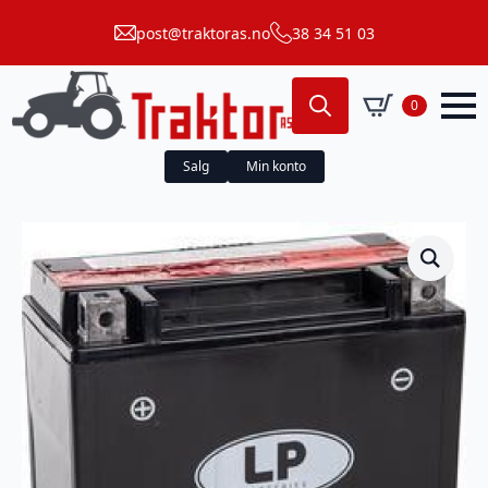
post@traktoras.no
38 34 51 03
0
Search
for:
Salg
Min konto