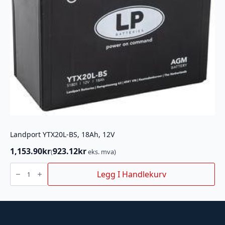
Landport YTX20L-BS, 18Ah, 12V
1,153.90
kr
923.12
kr
(
eks. mva)
Landport
YTX20L-
Legg I Handlekurv
BS,
18Ah,
12V
antall