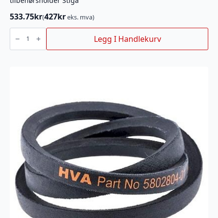
tilbehørsholder Stiga
533.75
kr
427
kr
(
eks. mva)
tilbehørsholder
Stiga
Legg I Handlekurv
antall