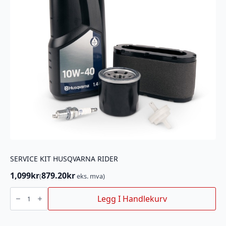
SERVICE KIT HUSQVARNA RIDER
1,099
kr
879.20
kr
(
eks. mva)
SERVICE
KIT
Legg I Handlekurv
HUSQVARNA
RIDER
antall