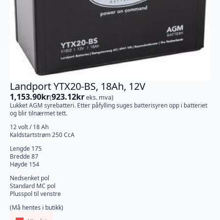
Landport YTX20-BS, 18Ah, 12V
1,153.90
kr
923.12
kr
(
eks. mva)
Lukket AGM syrebatteri. Etter påfylling suges batterisyren opp i batteriet
og blir tilnærmet tett.
12 volt / 18 Ah
Kaldstartstrøm 250 CcA
Lengde 175
Bredde 87
Høyde 154
Nedsenket pol
Standard MC pol
Plusspol til venstre
(Må hentes i butikk)