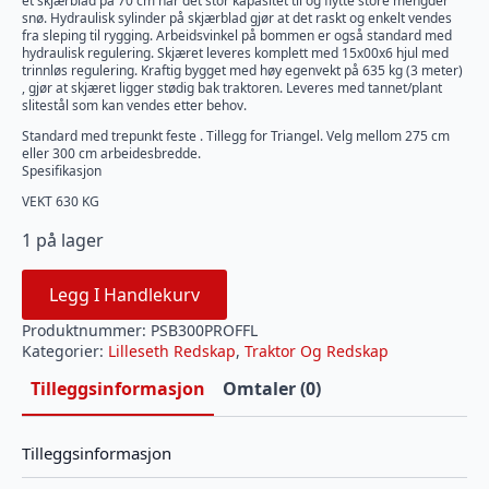
et skjærblad på 70 cm har det stor kapasitet til og flytte store mengder
snø. Hydraulisk sylinder på skjærblad gjør at det raskt og enkelt vendes
fra sleping til rygging. Arbeidsvinkel på bommen er også standard med
hydraulisk regulering. Skjæret leveres komplett med 15x00x6 hjul med
trinnløs regulering. Kraftig bygget med høy egenvekt på 635 kg (3 meter)
, gjør at skjæret ligger stødig bak traktoren. Leveres med tannet/plant
slitestål som kan vendes etter behov.
Standard med trepunkt feste . Tillegg for Triangel. Velg mellom 275 cm
eller 300 cm arbeidesbredde.
Spesifikasjon
VEKT 630 KG
1 på lager
Legg I Handlekurv
Produktnummer:
PSB300PROFFL
Kategorier:
Lilleseth Redskap
,
Traktor Og Redskap
Tilleggsinformasjon
Omtaler (0)
Tilleggsinformasjon