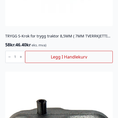
TRYGG S-Krok for trygg traktor 8,5MM ( 7MM TVERRKJETTING)
58
kr
46.40
kr
(
eks. mva)
TRYGG
S-
Legg I Handlekurv
Krok
for
trygg
traktor
8,5MM
(
7MM
TVERRKJETTING)
antall