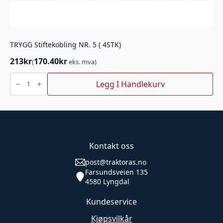
TRYGG Stiftekobling NR. 5 ( 4STK)
213
kr
170.40
kr
(
eks. mva)
TRYGG
Stiftekobling
Legg I Handlekurv
NR.
5
(
4STK)
antall
Kontakt oss
post@traktoras.no
Farsundsveien 135
4580 Lyngdal
Kundeservice
Kjøpsvilkår