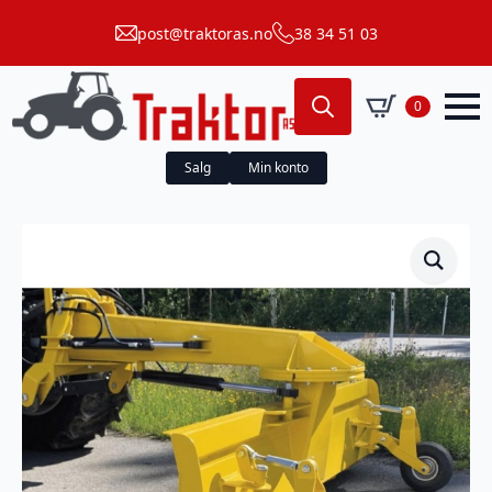
post@traktoras.no
38 34 51 03
0
Search
for:
Salg
Min konto