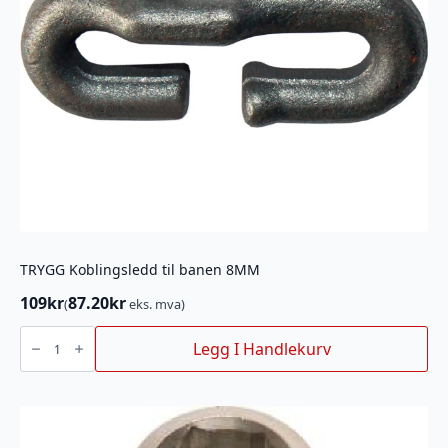
TRYGG Koblingsledd til banen 8MM
109
kr
87.20
kr
(
eks. mva)
TRYGG
Koblingsledd
Legg I Handlekurv
til
banen
8MM
antall