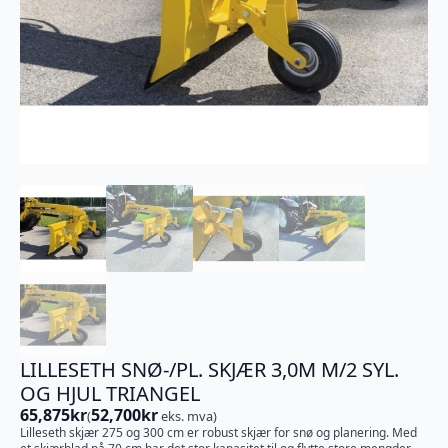
LILLESETH SNØ-/PL. SKJÆR 3,0M M/2 SYL.
OG HJUL TRIANGEL
65,875
kr
52,700
kr
(
eks. mva)
Lilleseth skjær 275 og 300 cm er robust skjær for snø og planering. Med