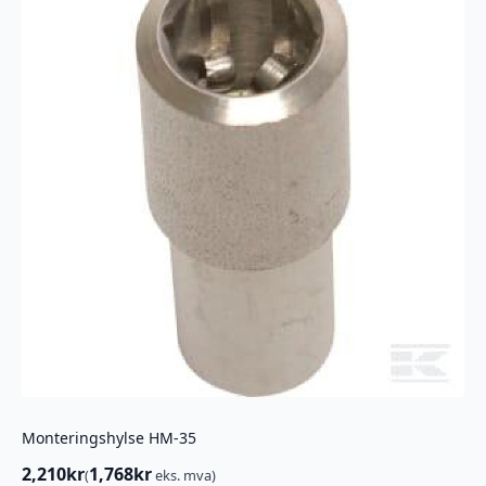
Monteringshylse HM-35
2,210
kr
1,768
kr
(
eks. mva)