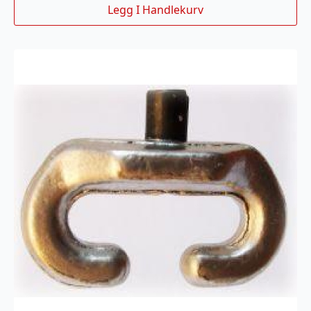
Legg I Handlekurv
var:
er:
28,000kr.
25,200kr.