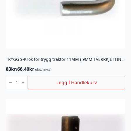
TRYGG S-Krok for trygg traktor 11MM ( 9MM TVERRKJETTING)
83
kr
66.40
kr
(
eks. mva)
TRYGG
S-
Legg I Handlekurv
Krok
for
trygg
traktor
11MM
(
9MM
TVERRKJETTING)
antall