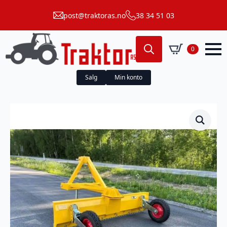
post@traktoras.no
38 34 51 03
0
Search
for:
Salg
Min konto