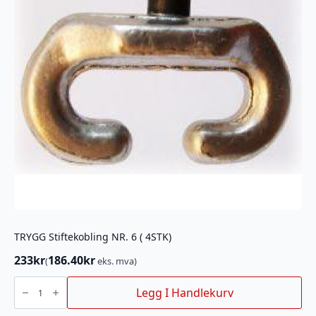
TRYGG Stiftekobling NR. 6 ( 4STK)
233
kr
186.40
kr
(
eks. mva)
TRYGG
Stiftekobling
Legg I Handlekurv
NR.
6
(