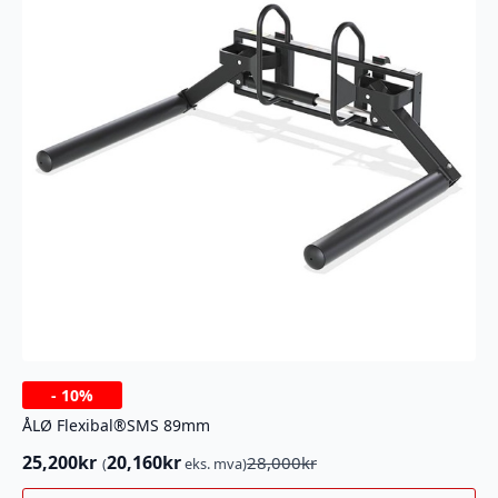
-
10%
ÅLØ Flexibal®SMS 89mm
25,200
kr
20,160
kr
28,000
kr
(
eks. mva)
Opprinnelig
Nåværende
pris
pris