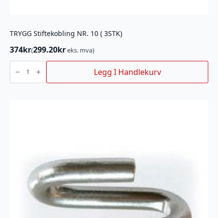
TRYGG Stiftekobling NR. 10 ( 3STK)
374
kr
299.20
kr
(
eks. mva)
TRYGG
Stiftekobling
Legg I Handlekurv
NR.
10
(
3STK)
antall