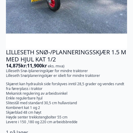
LILLESETH SNØ-/PLANNERINGSSKJÆR 1.5 M
MED HJUL KAT 1/2
14,875
kr
11,900
kr
(
eks. mva)
Lilleseth Snø-/planeringskjær for mindre traktorer
Lilleseth Snø/planeringskjær er idielt for mindre traktorer
Skjæret kan hydraulisk side forskyves inntil 28,5 grader og vendes rundt
fra førerplass i traktor
Mekanisk regulering av arbeidsvinkel
Enkle regulerbare hjul
Slitestål med standard 30,5 cm hullavstand
Kombinert kat 1 og 2
Skjærblad 48 cm høyt
Høyde senter trekkstengbolter 55 cm
Levere i 150 ,180 og 220 cm arbeidsbredde
1 på lager