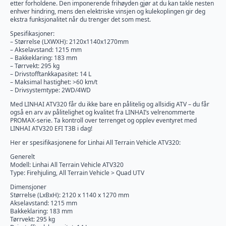
etter forholdene. Den imponerende frihøyden gjør at du kan takle nesten
enhver hindring, mens den elektriske vinsjen og kulekoplingen gir deg
ekstra funksjonalitet når du trenger det som mest.
Spesifikasjoner:
– Størrelse (LXWXH): 2120x1140x1270mm
– Akselavstand: 1215 mm
– Bakkeklaring: 183 mm
– Tørrvekt: 295 kg
– Drivstofftankkapasitet: 14 L
– Maksimal hastighet: >60 km/t
– Drivsystemtype: 2WD/4WD
Med LINHAI ATV320 får du ikke bare en pålitelig og allsidig ATV – du får
også en arv av pålitelighet og kvalitet fra LINHAI’s velrenommerte
PROMAX-serie. Ta kontroll over terrenget og opplev eventyret med
LINHAI ATV320 EFI T3B i dag!
Her er spesifikasjonene for Linhai All Terrain Vehicle ATV320:
Generelt
Modell: Linhai All Terrain Vehicle ATV320
Type: Firehjuling, All Terrain Vehicle > Quad UTV
Dimensjoner
Størrelse (LxBxH): 2120 x 1140 x 1270 mm
Akselavstand: 1215 mm
Bakkeklaring: 183 mm
Tørrvekt: 295 kg