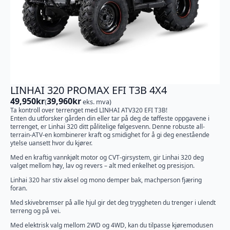
LINHAI 320 PROMAX EFI T3B 4X4
49,950
kr
39,960
kr
(
eks. mva)
Ta kontroll over terrenget med LINHAI ATV320 EFI T3B!
Enten du utforsker gården din eller tar på deg de tøffeste oppgavene i
terrenget, er Linhai 320 ditt pålitelige følgesvenn. Denne robuste all-
terrain-ATV-en kombinerer kraft og smidighet for å gi deg enestående
ytelse uansett hvor du kjører.
Med en kraftig vannkjølt motor og CVT-girsystem, gir Linhai 320 deg
valget mellom høy, lav og revers – alt med enkelhet og presisjon.
Linhai 320 har stiv aksel og mono demper bak, machperson fjæring
foran.
Med skivebremser på alle hjul gir det deg tryggheten du trenger i ulendt
terreng og på vei.
Med elektrisk valg mellom 2WD og 4WD, kan du tilpasse kjøremodusen