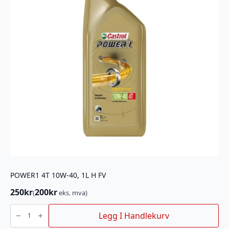
POWER1 4T 10W-40, 1L H FV
250
kr
200
kr
(
eks. mva)
POWER1
4T
Legg I Handlekurv
10W-
40,