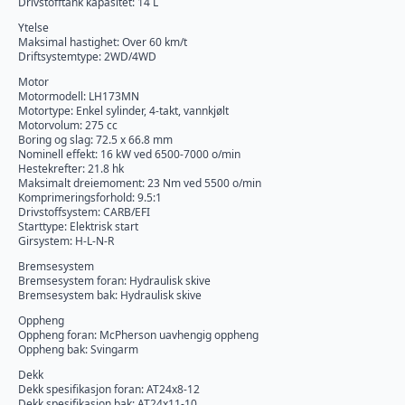
Drivstofftank kapasitet: 14 L
Ytelse
Maksimal hastighet: Over 60 km/t
Driftsystemtype: 2WD/4WD
Motor
Motormodell: LH173MN
Motortype: Enkel sylinder, 4-takt, vannkjølt
Motorvolum: 275 cc
Boring og slag: 72.5 x 66.8 mm
Nominell effekt: 16 kW ved 6500-7000 o/min
Hestekrefter: 21.8 hk
Maksimalt dreiemoment: 23 Nm ved 5500 o/min
Komprimeringsforhold: 9.5:1
Drivstoffsystem: CARB/EFI
Starttype: Elektrisk start
Girsystem: H-L-N-R
Bremsesystem
Bremsesystem foran: Hydraulisk skive
Bremsesystem bak: Hydraulisk skive
Oppheng
Oppheng foran: McPherson uavhengig oppheng
Oppheng bak: Svingarm
Dekk
Dekk spesifikasjon foran: AT24x8-12
Dekk spesifikasjon bak: AT24x11-10