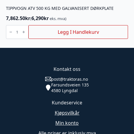
TIPPVOGN ATV 500 KG MED GALVANISERT DØRKPLATE
7,862.50
kr
6,290
kr
(
eks. mva)
TIPPVOGN
ATV
Legg I Handlekurv
500
KG
MED
GALVANISERT
DØRKPLATE
antall
Kontakt oss
post@traktoras.no
Farsundsveien 135
4580 Lyngdal
Kundeservice
Kjøpsvilkår
Min konto
Alle priser er inklusiv mva