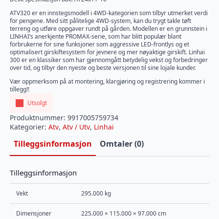
ATV320 er en innstegsmodell i 4WD-kategorien som tilbyr utmerket verdi
for pengene. Med sitt pålitelige 4WD-system, kan du trygt takle tøft
terreng og utføre oppgaver rundt på gården. Modellen er en grunnstein i
LINHAI’s anerkjente PROMAX-serie, som har blitt populær blant
forbrukerne for sine funksjoner som aggressive LED-frontlys og et
optimalisert girskiftesystem for jevnere og mer nøyaktige girskift. Linhai
300 er en klassiker som har gjennomgått betydelig vekst og forbedringer
over tid, og tilbyr den nyeste og beste versjonen til sine lojale kunder.
Vær oppmerksom på at montering, klargjøring og registrering kommer i
tillegg!!
Utsolgt
Produktnummer:
9917005759734
Kategorier:
Atv
,
Atv / Utv
,
Linhai
Tilleggsinformasjon
Omtaler (0)
Tilleggsinformasjon
Vekt
295.000 kg
Dimensjoner
225.000 × 115.000 × 97.000 cm