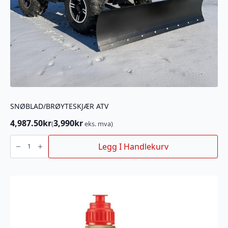
SNØBLAD/BRØYTESKJÆR ATV
4,987.50
kr
3,990
kr
(
eks. mva)
SNØBLAD/BRØYTESKJÆR
ATV
Legg I Handlekurv
antall