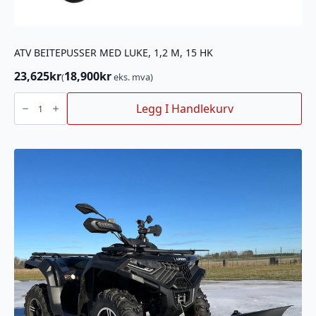
ATV BEITEPUSSER MED LUKE, 1,2 M, 15 HK
23,625
kr
18,900
kr
(
eks. mva)
ATV
BEITEPUSSER
Legg I Handlekurv
MED
LUKE,
1,2
M,
15
HK
antall