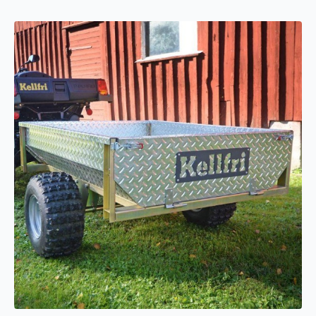
1L
H
FV
antall