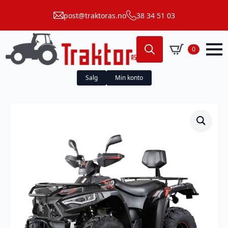
post@traktoras.no
38 34 51 03
0
Search
for:
Salg
Min konto