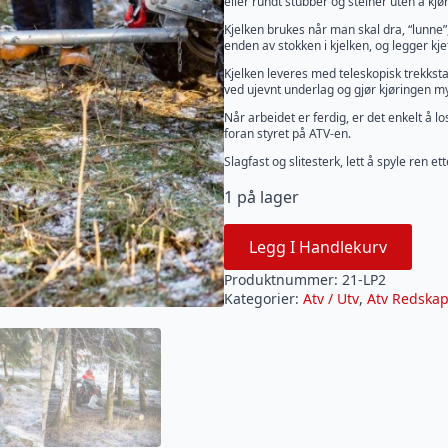
eller rundt stubber og steiner uten å kjø
Kjelken brukes når man skal dra, “lunne”,
enden av stokken i kjelken, og legger kje
Kjelken leveres med teleskopisk trekkst
ved ujevnt underlag og gjør kjøringen m
Når arbeidet er ferdig, er det enkelt å lo
foran styret på ATV-en.
Slagfast og slitesterk, lett å spyle ren et
1 på lager
Legg I Handlekurv
Produktnummer:
21-LP2
Kategorier:
Atv / Utv
,
Atv Redska