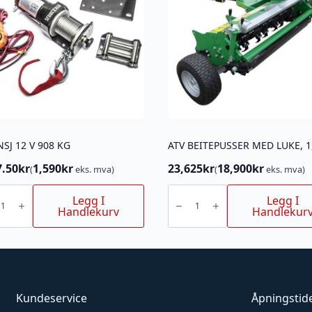
NSJ 12 V 908 KG
7.50
kr
1,590
kr
23,625
kr
18,900
kr
(
eks. mva)
(
eks. mva)
ATV
BEITEPUSSER
Legg I
Legg I
MED
Handlekurv
Handlekur
LUKE,
1,2
M,
15
HK
antall
Kundeservice
Åpningstid