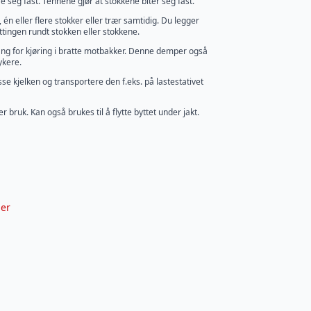
re seg fast. Tennene gjør at stokkene biter seg fast.
 én eller flere stokker eller trær samtidig. Du legger
ttingen rundt stokken eller stokkene.
ang for kjøring i bratte motbakker. Denne demper også
ykere.
sse kjelken og transportere den f.eks. på lastestativet
ter bruk. Kan også brukes til å flytte byttet under jakt.
per