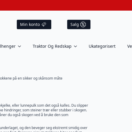
Min konto
Salg
ilhenger
Traktor Og Redskap
Ukategorisert
Ve
stokkene på en sikker og skånsom måte
jelke, eller lunnepulk som det også kalles. Du slipper
like hindringer, som steiner trær eller stubber i skogen.
skåner du også skogen ved å bruke den som
r underlaget, og den beveger seg ekstremt smidig over