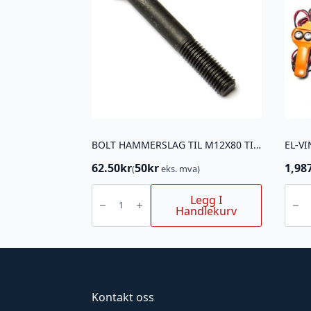
BOLT HAMMERSLAG TIL M12X80 TIL ATV-KLIPPER
EL-VI
62.50
kr
50
kr
1,98
(
eks. mva)
BOLT
EL-
HAMMERSLAG
VINSJ
Legg I
TIL
12
Handlekurv
M12X80
V
TIL
908
ATV-
KG
KLIPPER
antall
antall
Kontakt oss