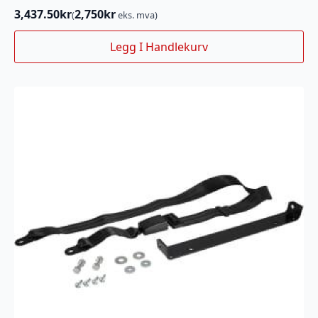
3,437.50
kr
2,750
kr
(
eks. mva)
Legg I Handlekurv