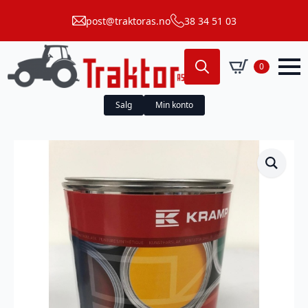
post@traktoras.no
38 34 51 03
0
Search
for:
Salg
Min konto