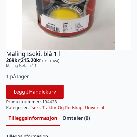
Maling Iseki, blå 1 l
269
kr
215.20
kr
(
eks. mva)
Maling Iseki, blå 1 l
1 på lager
Legg I Handlekurv
Produktnummer:
194428
Kategorier:
Iseki
,
Traktor Og Redskap
,
Universal
Tilleggsinformasjon
Omtaler (0)
Tilleggsinformasjon