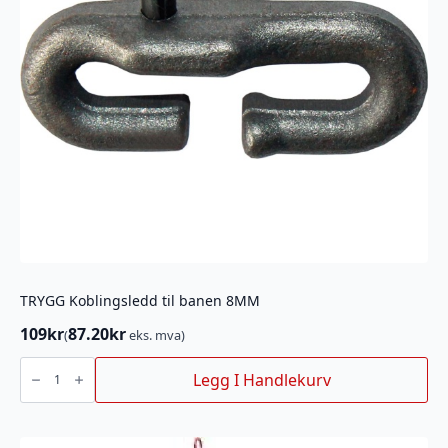
TRYGG Koblingsledd til banen 8MM
109
kr
87.20
kr
(
eks. mva)
TRYGG
Koblingsledd
Legg I Handlekurv
til
banen
8MM
antall