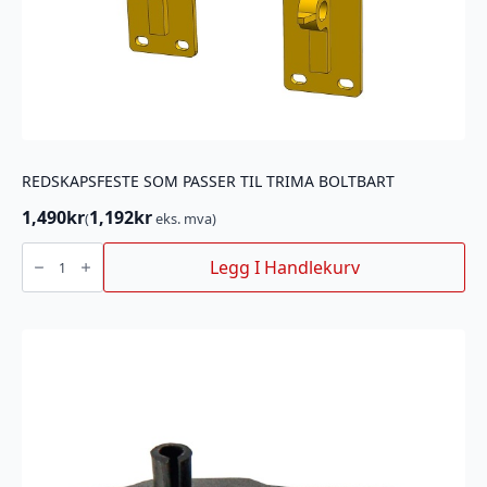
REDSKAPSFESTE SOM PASSER TIL TRIMA BOLTBART
1,490
kr
1,192
kr
(
eks. mva)
REDSKAPSFESTE
SOM
Legg I Handlekurv
PASSER
TIL
TRIMA
BOLTBART
antall