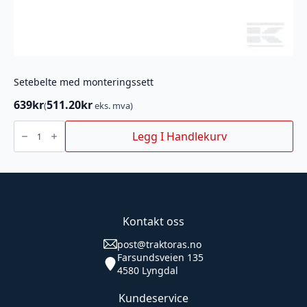
Setebelte med monteringssett
639
kr
511.20
kr
(
eks. mva)
Setebelte
med
Legg I Handlekurv
monteringssett
antall
Kontakt oss
post@traktoras.no
Farsundsveien 135
4580 Lyngdal
Kundeservice