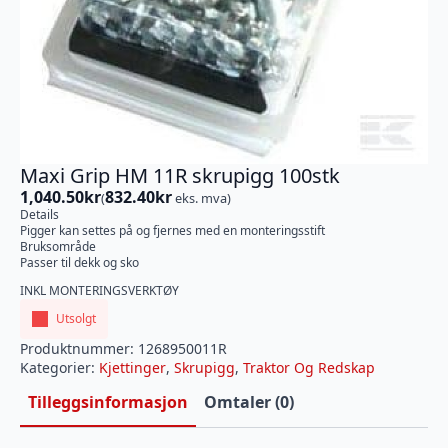
Maxi Grip HM 11R skrupigg 100stk
1,040.50
kr
832.40
kr
(
eks. mva)
Details
Pigger kan settes på og fjernes med en monteringsstift
Bruksområde
Passer til dekk og sko
INKL MONTERINGSVERKTØY
Utsolgt
Produktnummer:
1268950011R
Kategorier:
Kjettinger
,
Skrupigg
,
Traktor Og Redskap
Tilleggsinformasjon
Omtaler (0)