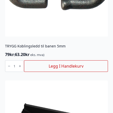
TRYGG Koblingsledd til banen 5mm
79
kr
63.20
kr
(
eks. mva)
TRYGG
Koblingsledd
Legg I Handlekurv
til
banen
5mm
antall