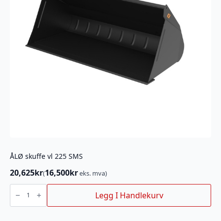
ÅLØ skuffe vl 225 SMS
20,625
kr
16,500
kr
(
eks. mva)
ÅLØ
skuffe
Legg I Handlekurv
vl
225
SMS
antall