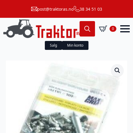
post@traktoras.no
38 34 51 03
0
Search
for:
Salg
Min konto