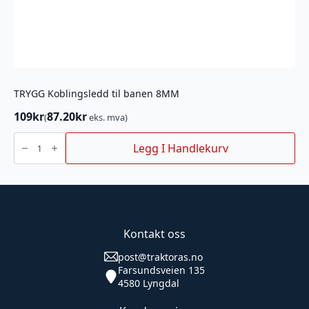
TRYGG Koblingsledd til banen 8MM
109
kr
87.20
kr
(
eks. mva)
TRYGG
Koblingsledd
Legg I Handlekurv
til
banen
8MM
antall
Kontakt oss
post@traktoras.no
Farsundsveien 135
4580 Lyngdal