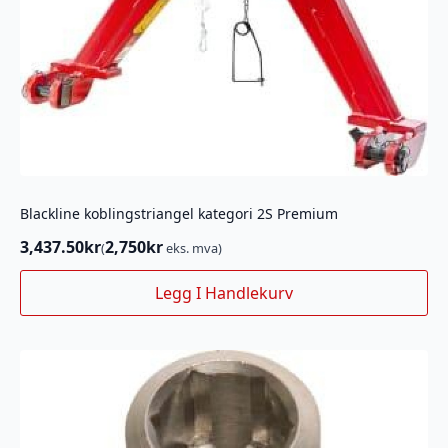
Blackline koblingstriangel kategori 2S Premium
3,437.50
kr
2,750
kr
(
eks. mva)
Legg I Handlekurv