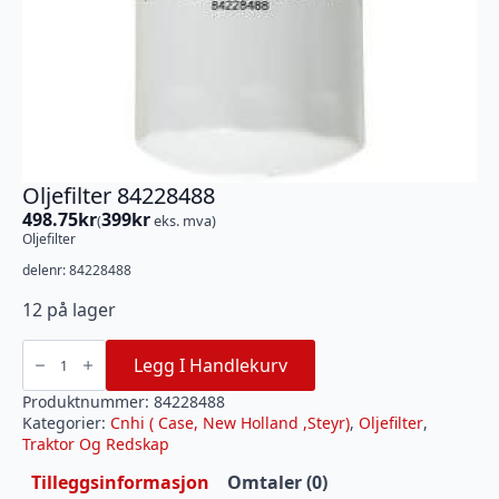
Oljefilter 84228488
498.75
kr
399
kr
(
eks. mva)
Oljefilter
delenr: 84228488
12 på lager
Oljefilter
84228488
Legg I Handlekurv
antall
Produktnummer:
84228488
Kategorier:
Cnhi ( Case, New Holland ,Steyr)
,
Oljefilter
,
Traktor Og Redskap
Tilleggsinformasjon
Omtaler (0)