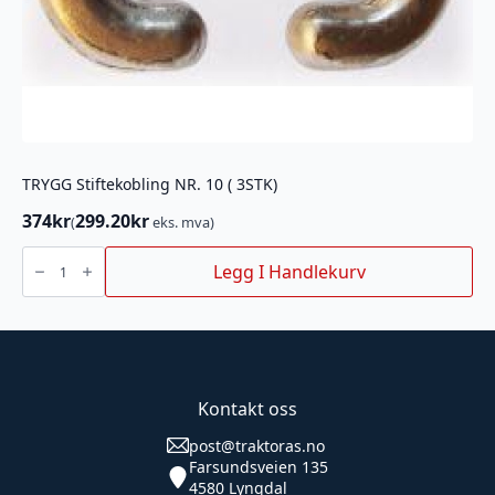
TRYGG Stiftekobling NR. 10 ( 3STK)
374
kr
299.20
kr
(
eks. mva)
TRYGG
Stiftekobling
Legg I Handlekurv
NR.
10
(
3STK)
antall
Kontakt oss
post@traktoras.no
Farsundsveien 135
4580 Lyngdal