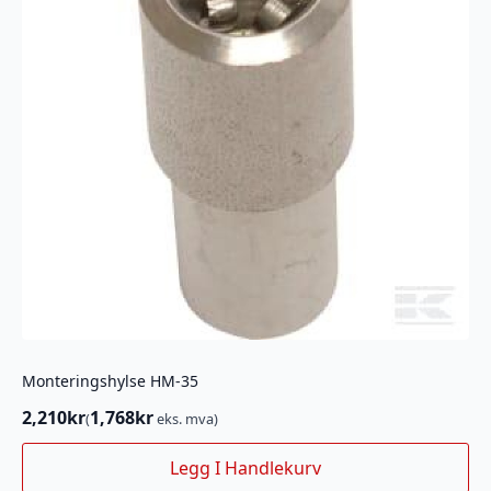
Monteringshylse HM-35
2,210
kr
1,768
kr
(
eks. mva)
Legg I Handlekurv