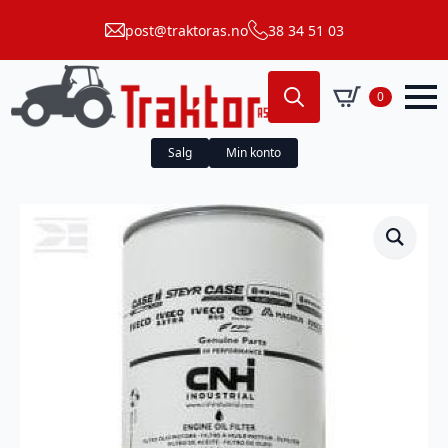
post@traktoras.no
38 34 51 03
0
Search
for:
Salg
Min konto