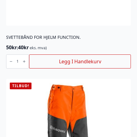
SVETTEBÅND FOR HJELM FUNCTION.
50
kr
40
kr
(
eks. mva)
SVETTEBÅND
FOR
Legg I Handlekurv
HJELM
FUNCTION.
antall
TILBUD!