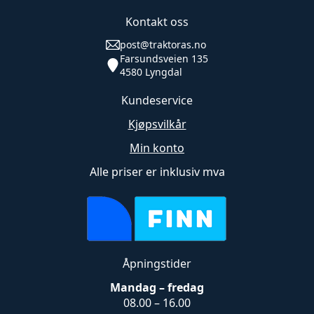
Alternativene
kan
Kontakt oss
velges
post@traktoras.no
på
Farsundsveien 135
produktsiden
4580 Lyngdal
Kundeservice
Kjøpsvilkår
Min konto
Alle priser er inklusiv mva
Åpningstider
Mandag – fredag
08.00 – 16.00