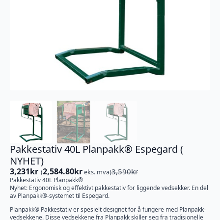
Pakkestativ 40L Planpakk® Espegard (
NYHET)
3,231
kr
2,584.80
kr
3,590
kr
(
eks. mva)
Opprinnelig
Nåværende
Pakkestativ 40L Planpakk®
pris
pris
Nyhet: Ergonomisk og effektivt pakkestativ for liggende vedsekker. En del
var:
er:
av Planpakk®-systemet til Espegard.
3,590kr.
3,231kr.
Planpakk® Pakkestativ er spesielt designet for å fungere med Planpakk-
vedsekkene. Disse vedsekkene fra Planpakk skiller seg fra tradisjonelle