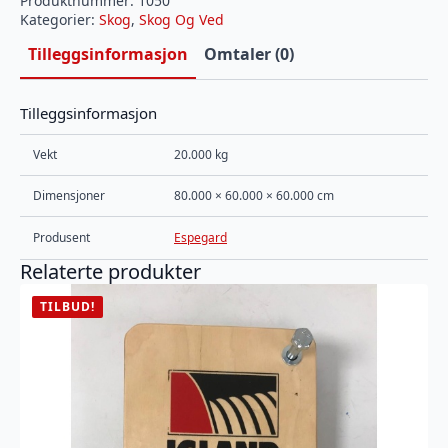
Produktnummer:
1050
NYHET)
Kategorier:
Skog
,
Skog Og Ved
antall
Tilleggsinformasjon
Omtaler (0)
Tilleggsinformasjon
Vekt
20.000 kg
Dimensjoner
80.000 × 60.000 × 60.000 cm
Produsent
Espegard
Relaterte produkter
TILBUD!