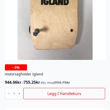
-
5%
motorsagholder Igland
944.06
kr
755.25
kr
993.75
kr
(
eks. mva)
Opprinnelig
Nåværende
pris
pris
motorsagholder
Igland
Legg I Handlekurv
var:
er:
antall
993.75kr.
944.06kr.