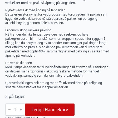
vedsekker med en praktisk åpning på langsiden.
Nyhet: Vedsekk med åpning på langsiden
Dette er en stor nyhet for vedprodusenter. Fordi veden nå pakkes i en
liggende vedsekk kan du nå stå oppreist å pakke i en behagelig
arbeidshøyde, gjennom hele prosessen.
Ergonomisk og raskere pakking
Nå trenger du ikke lenger bøye deg ned i sekken, og hele
pakkeprosessen blir mer skånsom for kroppen, spesielt for ryggen. I
tillegg kan du benytte deg av to hender, noe som gjør pakkingen langt
mer effektiv og presis. Med denne pakkemetoden kan du redusere
pakketiden med opptil 40%, sammenlignet med pakking av sekker med
åpning på kortsiden.
Halver pakketiden
Med Planpakk-serien tar du vedhåndteringen til et nytt nivå. Løsningen
gir deg en mer ergonomisk riktig og raskere metode for manuell
vedpakking, samtidig som du kan halvere pakketiden.
Gjør vedpakkingen enklere og mer effektiv med dette pålitelige og
smarte pakkestativet fra Planpakk®-serien.
2 på lager
Pakkestativ
40L
Legg I Handlekurv
Planpakk®
Espegard
(