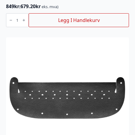
849
kr
679.20
kr
(
eks. mva)
18"
SVERD
Legg I Handlekurv
X-
FORCE
.325"
1.3MM
PIX
antall