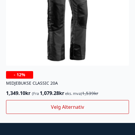
-
12%
MIDJEBUKSE CLASSIC 20A
1,349.10
kr
1,079.28
kr
1,539
kr
(Fra
eks. mva)
Opprinnelig
Nåværende
pris
pris
Dette
Velg Alternativ
var:
er:
produktet
1,539kr.
1,349.10kr.
har
flere
varianter.