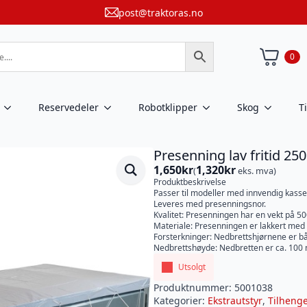
post@traktoras.no
0
Reservedeler
Robotklipper
Skog
T
Presenning lav fritid 2
1,650
kr
1,320
kr
(
eks. mva)
Produktbeskrivelse
Passer til modeller med innvendig kass
Leveres med presenningsnor.
Kvalitet: Presenningen har en vekt på 50
Materiale: Presenningen er lakkert med
Forsterkninger: Nedbrettshjørnene er bå
Nedbrettshøyde: Nedbretten er ca. 100
Utsolgt
Produktnummer:
5001038
Kategorier:
Ekstrautstyr
,
Tilheng