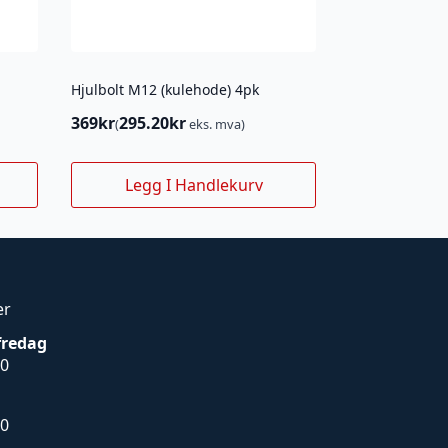
Hjulbolt M12 (kulehode) 4pk
369
kr
295.20
kr
(
eks. mva)
Legg I Handlekurv
er
fredag
00
00