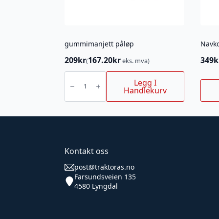
gummimanjett påløp
209
kr
167.20
kr
349
k
(
eks. mva)
gummimanjett
påløp
Legg I
antall
Handlekurv
Kontakt oss
post@traktoras.no
Farsundsveien 135
4580 Lyngdal