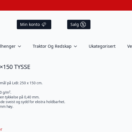
Min konto
Salg
ilhenger
Traktor Og Redskap
Ukategorisert
Ve
50×150 TYSSE
emål på LxB: 250 x 150 cm.
0 g/m².
 en tykkelse på 0,40 mm.
de sveist og sydd for ekstra holdbarhet.
 mm høy.
er