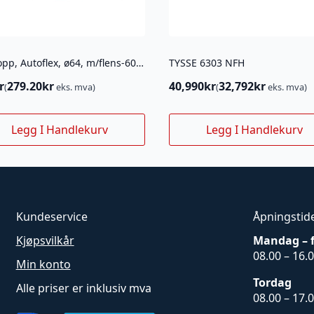
Navkopp, Autoflex, ø64, m/flens-6001a/6004a
TYSSE 6303 NFH
r
279.20
kr
40,990
kr
32,792
kr
(
eks. mva)
(
eks. mva)
Legg I Handlekurv
Legg I Handlekurv
Kundeservice
Åpningstid
Kjøpsvilkår
Mandag – 
08.00 – 16.
Min konto
Tordag
Alle priser er inklusiv mva
08.00 – 17.