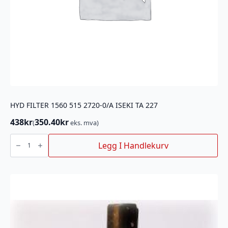
HYD FILTER 1560 515 2720-0/A ISEKI TA 227
438
kr
350.40
kr
(
eks. mva)
HYD
FILTER
Legg I Handlekurv
1560
515
2720-
0/A
ISEKI
TA
227
antall