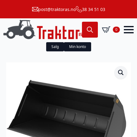
post@traktoras.no
38 34 51 03
0
Search
for:
Salg
Min konto