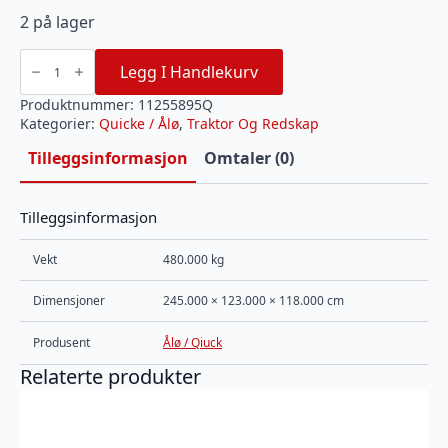
2 på lager
Quick
VL
Legg I Handlekurv
245
Volum
Skuff
Produktnummer:
11255895Q
SMS
Kategorier:
Quicke / Ålø
,
Traktor Og Redskap
antall
Tilleggsinformasjon
Omtaler (0)
Tilleggsinformasjon
Vekt
480.000 kg
Dimensjoner
245.000 × 123.000 × 118.000 cm
Produsent
Ålø / Qiuck
Relaterte produkter