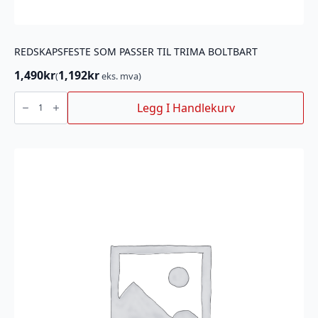
REDSKAPSFESTE SOM PASSER TIL TRIMA BOLTBART
1,490
kr
1,192
kr
(
eks. mva)
REDSKAPSFESTE
SOM
Legg I Handlekurv
PASSER
TIL
TRIMA
BOLTBART
antall