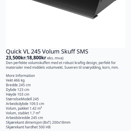
Quick VL 245 Volum Skuff SMS
23,500
kr
18,800
kr
(
eks. mva)
Den perfekte volumskuffen med et robust kraftig design, perfekt for
materialer med middels volumvekt. Suveren til snørydding, korn, mm.
More Information
Vekt 466 kg
Bredde 245 cm
Dybde 123 cm
Høyde 103 cm
StørrelseModell 245
Arbeidsdybde 109.5 cm
Volum, pakket 1.42 m³
Volum, stablet 1.7 m³
Arbeidsbredde 245 cm
Skjærekant dimensjon (BxT) 200x18mm
Skjærekant hardhet 500 HB