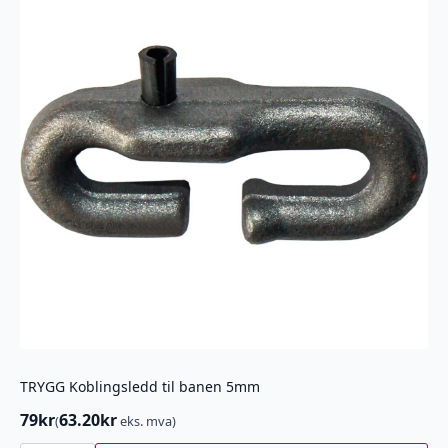
TRYGG Koblingsledd til banen 5mm
79
kr
63.20
kr
(
eks. mva)
TRYGG