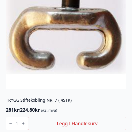
TRYGG Stiftekobling NR. 7 ( 4STK)
281
kr
224.80
kr
(
eks. mva)
TRYGG
Stiftekobling
Legg I Handlekurv
NR.
7