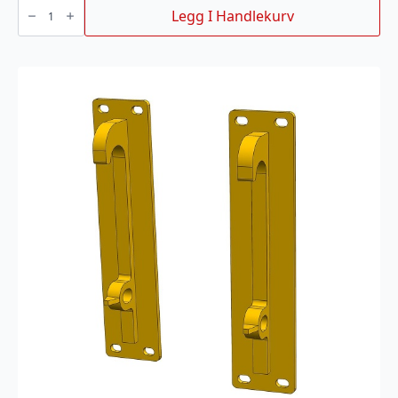
Koblingsledd
Legg I Handlekurv
til
banen
5mm
antall