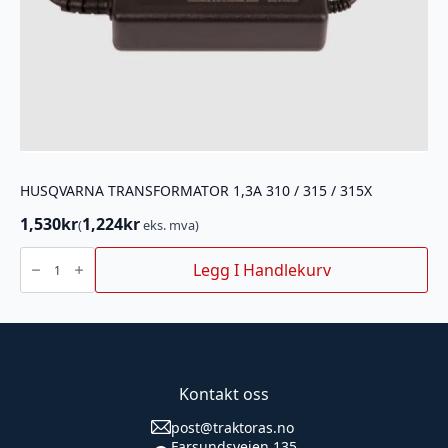
HUSQVARNA TRANSFORMATOR 1,3A 310 / 315 / 315X
1,530
kr
1,224
kr
(
eks. mva)
HUSQVARNA
TRANSFORMATOR
Legg I Handlekurv
1,3A
310
/
315
/
315X
antall
Kontakt oss
post@traktoras.no
Farsundsveien 135