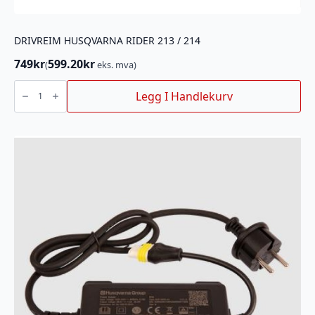
DRIVREIM HUSQVARNA RIDER 213 / 214
749
kr
599.20
kr
(
eks. mva)
DRIVREIM
HUSQVARNA
Legg I Handlekurv
RIDER
213
/
214
antall