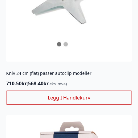
Kniv 24 cm (flat) passer autoclip modeller
710.50
kr
568.40
kr
(
eks. mva)
Legg I Handlekurv