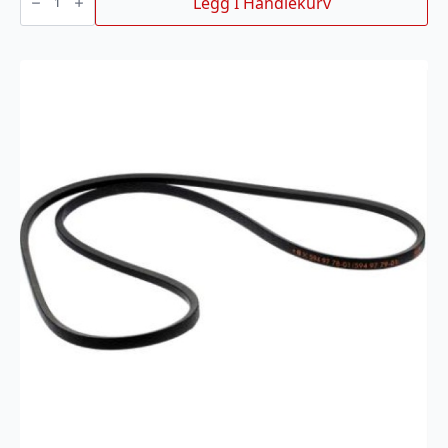
Legg I Handlekurv
555,
560XP
(G),
545
(G)
MkII,
550XP
(G)
mark
II,
562XP
(G)
antall