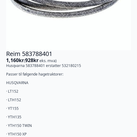
Reim 583788401
1,160
kr
928
kr
(
eks. mva)
Husqvarna 583788401 erstatter 532180215
Passer til følgende hagetraktorer:
HUSQVARNA
· LT152
· LTH152
· YT155
· YTH135
· YTH150 TWIN
· YTH150 XP