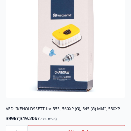
VEDLIKEHOLDSSETT for 555, 560XP (G), 545 (G) MkII, 550XP (G) mark II, 562XP (G)
399
kr
319.20
kr
(
eks. mva)
VEDLIKEHOLDSSETT
for