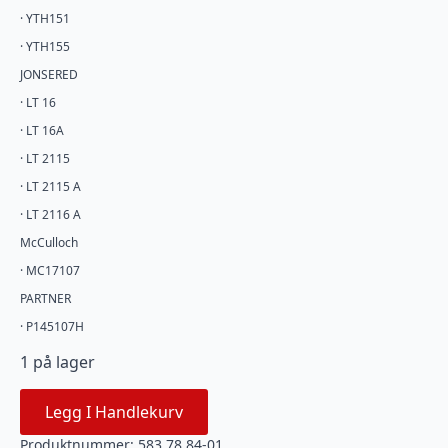
· YTH151
· YTH155
JONSERED
· LT 16
· LT 16A
· LT 2115
· LT 2115 A
· LT 2116 A
McCulloch
· MC17107
PARTNER
· P145107H
1 på lager
Legg I Handlekurv
Produktnummer:
583 78 84-01