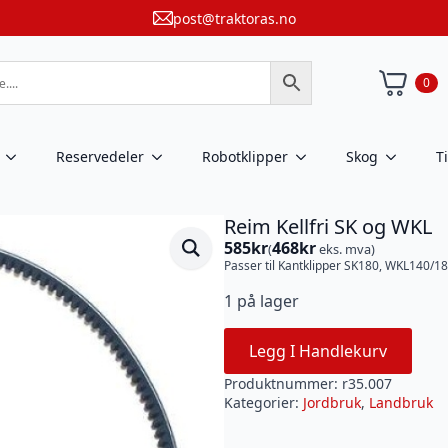
post@traktoras.no
0
Reservedeler
Robotklipper
Skog
T
Reim Kellfri SK og WKL
585
kr
468
kr
(
eks. mva)
Passer til Kantklipper SK180, WKL140/1
1 på lager
Legg I Handlekurv
Produktnummer:
r35.007
Kategorier:
Jordbruk
,
Landbruk