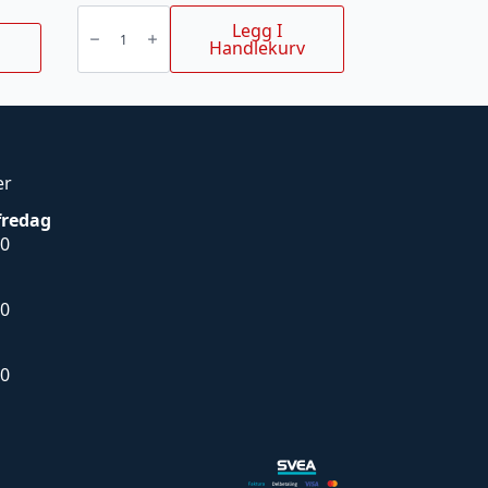
kniv
høyre
Legg I
TL180/TL210
Handlekurv
rotorkultivator/jordfres
antall
er
fredag
00
00
00