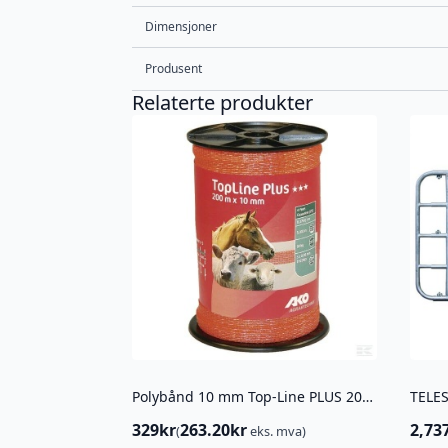
Dimensjoner
Produsent
Relaterte produkter
Polybånd 10 mm Top-Line PLUS 200 m oransje
329
kr
263.20
kr
2,73
(
eks. mva)