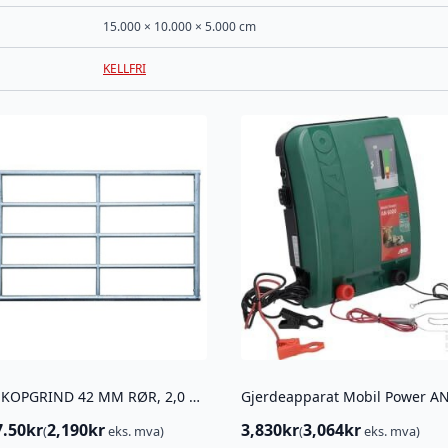
15.000 × 10.000 × 5.000 cm
KELLFRI
TELESKOPGRIND 42 MM RØR, 2,0 – 3,0 M
7.50
kr
2,190
kr
3,830
kr
3,064
kr
(
eks. mva)
(
eks. mva)