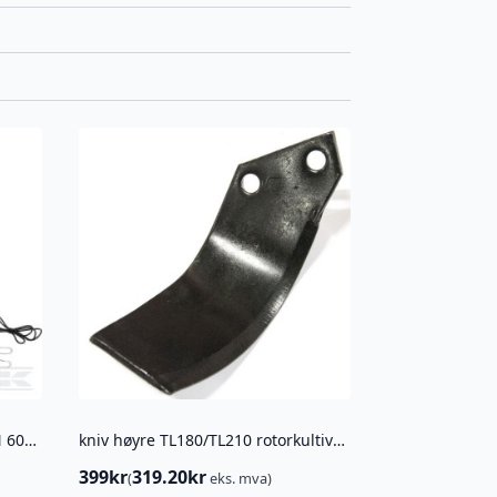
Gjerdeapparat Mobil Power AN 6000
kniv høyre TL180/TL210 rotorkultivator/jordfres
399
kr
319.20
kr
(
eks. mva)