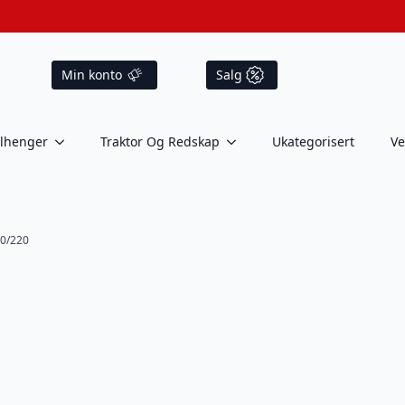
Min konto
Salg
ilhenger
Traktor Og Redskap
Ukategorisert
Ve
80/220