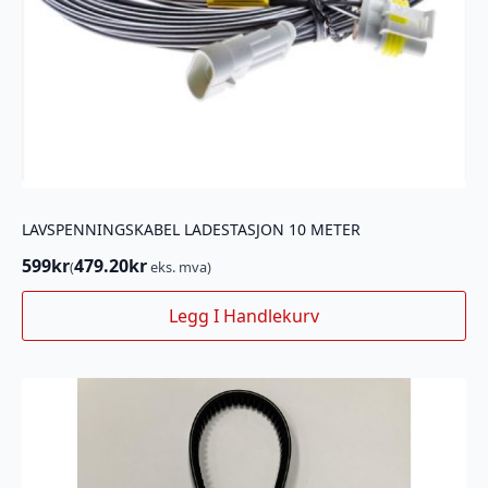
LAVSPENNINGSKABEL LADESTASJON 10 METER
599
kr
479.20
kr
(
eks. mva)
Legg I Handlekurv