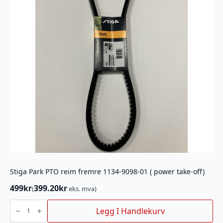
Stiga Park PTO reim fremre 1134-9098-01 ( power take-off)
499
kr
399.20
kr
(
eks. mva)
Stiga
Park
Legg I Handlekurv
PTO
reim