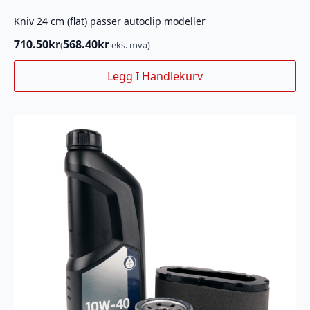
Kniv 24 cm (flat) passer autoclip modeller
710.50
kr
568.40
kr
(
eks. mva)
Legg I Handlekurv