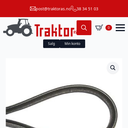
post@traktoras.no
38 34 51 03
0
Search
for:
Salg
Min konto