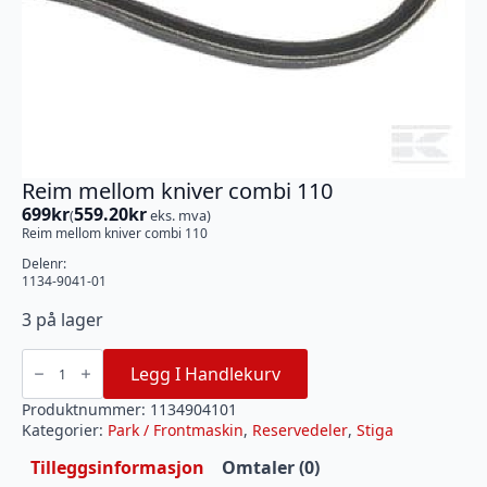
Reim mellom kniver combi 110
699
kr
559.20
kr
(
eks. mva)
Reim mellom kniver combi 110
Delenr:
1134-9041-01
3 på lager
Reim
mellom
Legg I Handlekurv
kniver
combi
110
Produktnummer:
1134904101
antall
Kategorier:
Park / Frontmaskin
,
Reservedeler
,
Stiga
Tilleggsinformasjon
Omtaler (0)