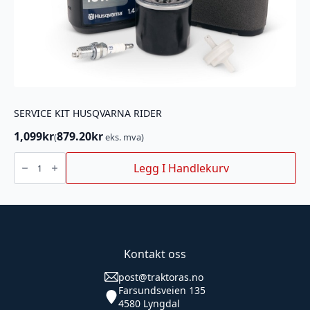
SERVICE KIT HUSQVARNA RIDER
1,099
kr
879.20
kr
(
eks. mva)
SERVICE
KIT
Legg I Handlekurv
HUSQVARNA
RIDER
antall
Kontakt oss
post@traktoras.no
Farsundsveien 135
4580 Lyngdal