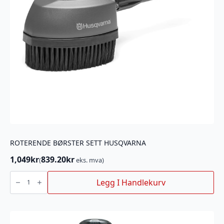
ROTERENDE BØRSTER SETT HUSQVARNA
1,049
kr
839.20
kr
(
eks. mva)
ROTERENDE
BØRSTER
Legg I Handlekurv
SETT
HUSQVARNA
antall