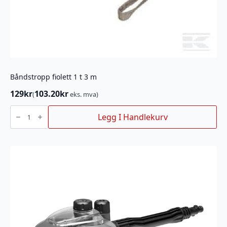
Båndstropp fiolett 1 t 3 m
129
kr
103.20
kr
(
eks. mva)
Båndstropp
fiolett
Legg I Handlekurv
1
t
3
m
antall