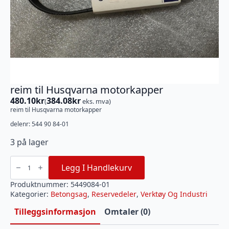
reim til Husqvarna motorkapper
480.10
kr
384.08
kr
(
eks. mva)
reim til Husqvarna motorkapper
delenr: 544 90 84-01
3 på lager
reim
til
Legg I Handlekurv
Husqvarna
motorkapper
antall
Produktnummer:
5449084-01
Kategorier:
Betongsag
,
Reservedeler
,
Verktøy Og Industri
Tilleggsinformasjon
Omtaler (0)