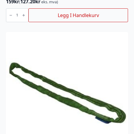
159
kr
127.20
kr
(
eks. mva)
HUSQVARNA
X-
Legg I Handlekurv
GUARD
BIO
KJEDEOLJE
1
liter
antall