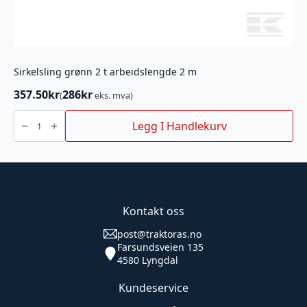
Sirkelsling grønn 2 t arbeidslengde 2 m
357.50
kr
286
kr
(
eks. mva)
Sirkelsling
grønn
Legg I Handlekurv
2
t
arbeidslengde
2
m
antall
Kontakt oss
post@traktoras.no
Farsundsveien 135
4580 Lyngdal
Kundeservice