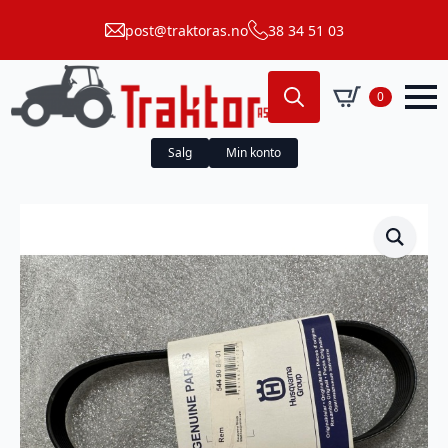
post@traktoras.no
38 34 51 03
0
Search
for:
Salg
Min konto