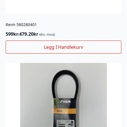
Reim 580280401
599
kr
479.20
kr
(
eks. mva)
Legg I Handlekurv