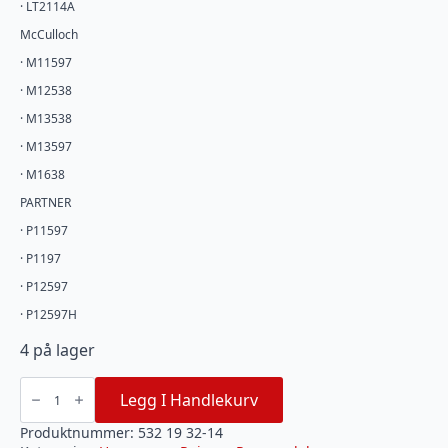
· LT2114A
McCulloch
· M11597
· M12538
· M13538
· M13597
· M1638
PARTNER
· P11597
· P1197
· P12597
· P12597H
4 på lager
REM
AGG.
Legg I Handlekurv
11-
97/12/97
532193214
Produktnummer:
532 19 32-14
antall