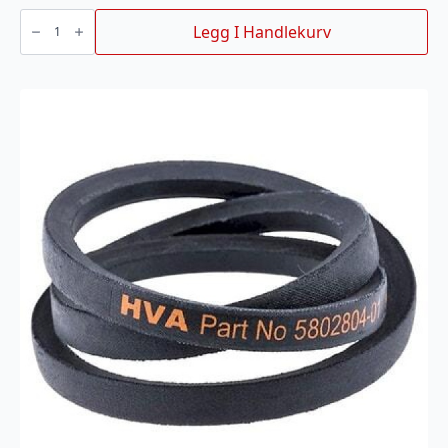
roller/
hjul
Legg I Handlekurv
Stiga
Park
antall