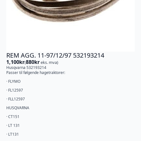
REM AGG. 11-97/12/97 532193214
1,100
kr
880
kr
(
eks. mva)
Husqvarna 532193214
Passer til følgende hagetraktorer:
· FLYMO
· FL12597
· FLL12597
HUSQVARNA
· CT151
· LT 131
· LT131