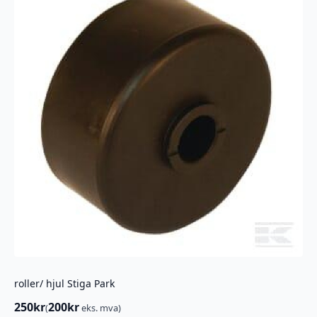
roller/ hjul Stiga Park
250
kr
200
kr
(
eks. mva)