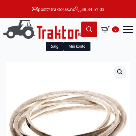
post@traktoras.no
38 34 51 03
0
Search
for:
Salg
Min konto