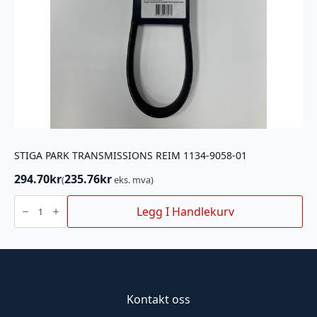
STIGA PARK TRANSMISSIONS REIM 1134-9058-01
294.70
kr
235.76
kr
(
eks. mva)
STIGA
PARK
Legg I Handlekurv
TRANSMISSIONS
REIM
1134-
9058-
01
antall
Kontakt oss