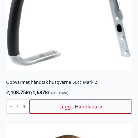
Oppvarmet håndtak husqvarna 50cc Mark 2
2,108.75
kr
1,687
kr
(
eks. mva)
Oppvarmet
håndtak
Legg I Handlekurv
husqvarna
50cc
Mark
2
antall