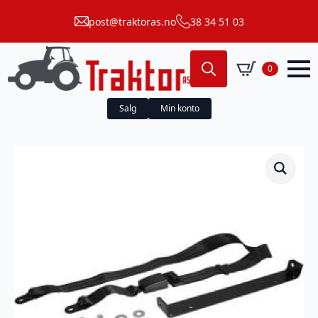
post@traktoras.no
38 34 51 03
0
Search
for:
Salg
Min konto