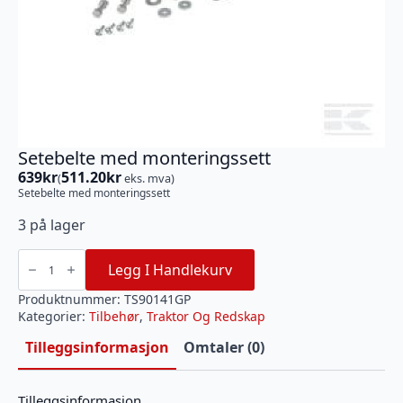
Setebelte med monteringssett
639
kr
511.20
kr
(
eks. mva)
Setebelte med monteringssett
3 på lager
Setebelte
med
Legg I Handlekurv
monteringssett
antall
Produktnummer:
TS90141GP
Kategorier:
Tilbehør
,
Traktor Og Redskap
Tilleggsinformasjon
Omtaler (0)
Tilleggsinformasjon