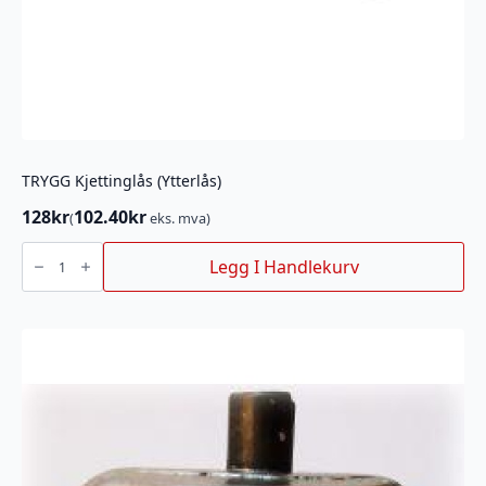
TRYGG Kjettinglås (Ytterlås)
128
kr
102.40
kr
(
eks. mva)
TRYGG
Kjettinglås
Legg I Handlekurv
(Ytterlås)
antall