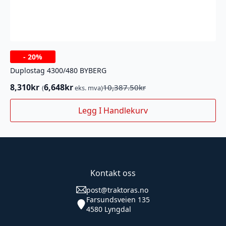
-
20%
Duplostag 4300/480 BYBERG
8,310
kr
6,648
kr
10,387.50
kr
(
eks. mva)
Opprinnelig
Nåværende
pris
pris
Legg I Handlekurv
var:
er:
10,387.50kr.
8,310kr.
Kontakt oss
post@traktoras.no
Farsundsveien 135
4580 Lyngdal