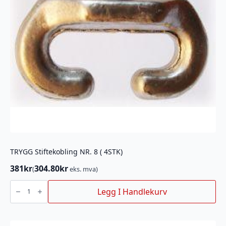
TRYGG Stiftekobling NR. 8 ( 4STK)
381
kr
304.80
kr
(
eks. mva)
TRYGG
Stiftekobling
Legg I Handlekurv
NR.
8
(
4STK)
antall