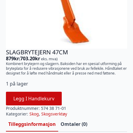
SLAGBRYTEJERN 47CM
879
kr
703.20
kr
(
eks. mva)
Kombinert brytejern og slagjern. Baksiden har en spesial utforming på
bryteplata for å redusere vibrasjonene ved bruk av fellekile. Håndtaket er
designet for å løfte med håndmakt eller å presse ned med føttene.
1 på lager
Legg I Handlekurv
Produktnummer:
574 38 71-01
Kategorier:
Skog
,
Skogsverktøy
Tilleggsinformasjon
Omtaler (0)