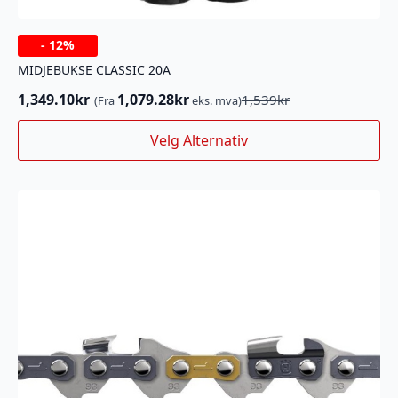
-
12%
MIDJEBUKSE CLASSIC 20A
1,349.10
kr
1,079.28
kr
1,539
kr
(Fra
eks. mva)
Opprinnelig
Nåværende
pris
pris
Dette
Velg Alternativ
var:
er:
produktet
1,539kr.
1,349.10kr.
har
flere
varianter.
Alternativene
kan
velges
på
produktsiden