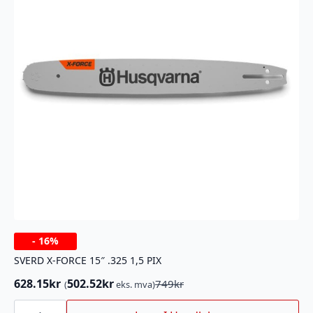
-
16%
SVERD X-FORCE 15″ .325 1,5 PIX
628.15
kr
502.52
kr
749
kr
(
eks. mva)
Opprinnelig
Nåværende
pris
pris
SVERD
X-