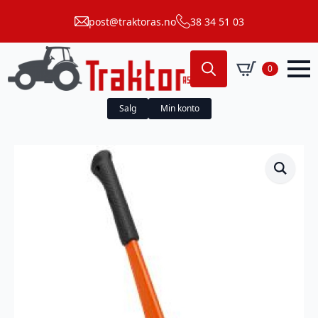
post@traktoras.no
38 34 51 03
0
Search
for:
Salg
Min konto