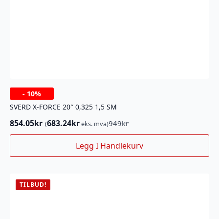
-
10%
SVERD X-FORCE 20″ 0,325 1,5 SM
854.05
kr
683.24
kr
949
kr
(
eks. mva)
Opprinnelig
Nåværende
pris
pris
Legg I Handlekurv
var:
er:
949kr.
854.05kr.
TILBUD!