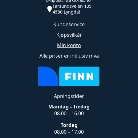
post@traktoras.no
på
Farsundsveien 135
produktsiden
4580 Lyngdal
Kundeservice
Kjøpsvilkår
Min konto
Alle priser er inklusiv mva
Åpningstider
Mandag – fredag
08.00 – 16.00
Tordag
08.00 – 17.00