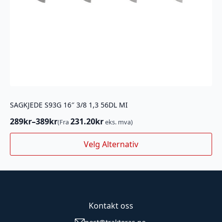
SAGKJEDE S93G 16″ 3/8 1,3 56DL MI
289
kr
–
389
kr
231.20
kr
(Fra
eks. mva)
Prisområde:
289kr
Dette
Velg Alternativ
til
produktet
389kr
har
flere
varianter.
Alternativene
kan
Kontakt oss
velges