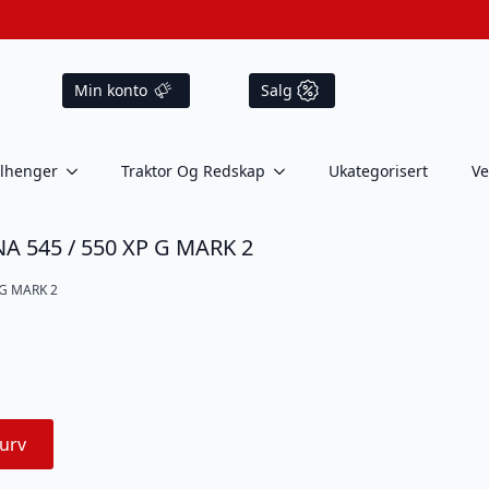
Min konto
Salg
ilhenger
Traktor Og Redskap
Ukategorisert
Ve
 545 / 550 XP G MARK 2
 G MARK 2
urv