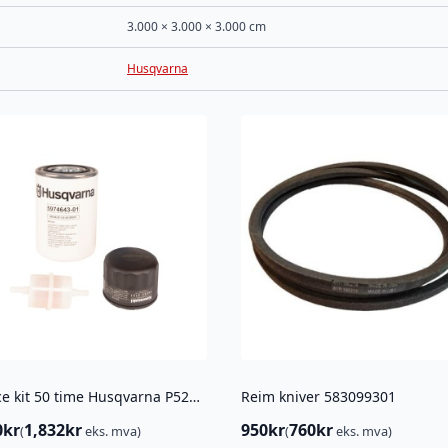
3.000 × 3.000 × 3.000 cm
Husqvarna
Service kit 50 time Husqvarna P524 / P524 EFI
Reim kniver 583099301
0
kr
1,832
kr
950
kr
760
kr
(
eks. mva)
(
eks. mva)