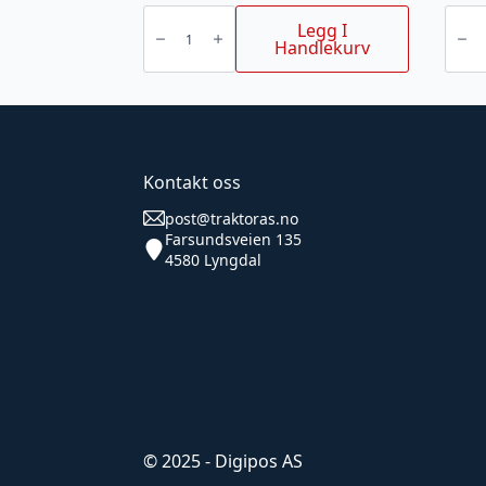
PTO
Servic
REIM
kit
Legg I
FRA
50
Handlekurv
MOTOR
time
STIGA
Husqv
PARK
P524
PRO
/
antall
P524
EFI
antall
Kontakt oss
post@traktoras.no
Farsundsveien 135
4580 Lyngdal
© 2025 - Digipos AS