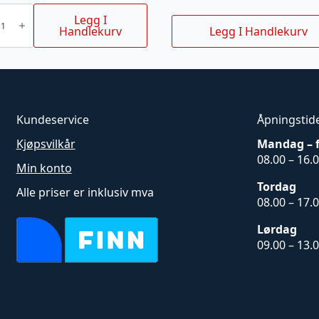
e
Legg I
Handlekurv
Legg I Handlekurv
arna
Kundeservice
Åpningstid
Kjøpsvilkår
Mandag – 
08.00 – 16.
Min konto
Tordag
Alle priser er inklusiv mva
08.00 – 17.
Lørdag
09.00 – 13.