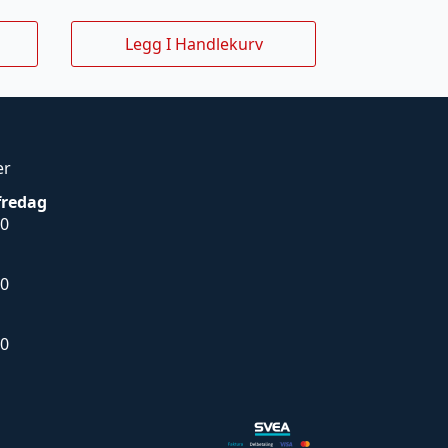
Legg I Handlekurv
er
fredag
00
00
00