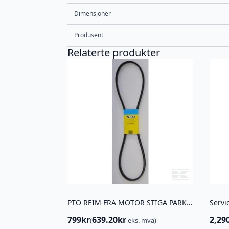
Dimensjoner
Produsent
Relaterte produkter
PTO REIM FRA MOTOR STIGA PARK PRO
799
kr
639.20
kr
2,29
(
eks. mva)