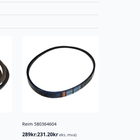
Reim 580364604
289
kr
231.20
kr
(
eks. mva)