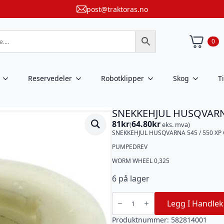
post@traktoras.no
0
Reservedeler
Robotklipper
Skog
T
SNEKKEHJUL HUSQVARNA
81
kr
64.80
kr
(
eks. mva)
SNEKKEHJUL HUSQVARNA 545 / 550 XP
PUMPEDREV
WORM WHEEL 0,325
6 på lager
SNEKKEHJUL
HUSQVARNA
Legg I Handlek
545
/
550
Produktnummer:
582814001