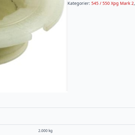
XP
Kategorier:
545 / 550 Xpg Mark 2
G
MARK
2
antall
2.000 kg