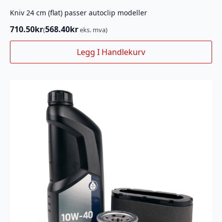
Kniv 24 cm (flat) passer autoclip modeller
710.50
kr
568.40
kr
(
eks. mva)
Legg I Handlekurv