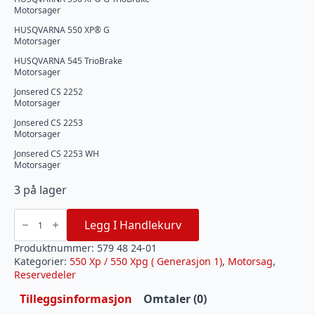
Motorsager
HUSQVARNA 550 XP® G
Motorsager
HUSQVARNA 545 TrioBrake
Motorsager
Jonsered CS 2252
Motorsager
Jonsered CS 2253
Motorsager
Jonsered CS 2253 WH
Motorsager
3 på lager
Speedvaier
Husqvarna
Legg I Handlekurv
550
XP
G
Produktnummer:
579 48 24-01
(
Kategorier:
550 Xp / 550 Xpg ( Generasjon 1)
,
Motorsag
,
generasjon
1)
Reservedeler
antall
Tilleggsinformasjon
Omtaler (0)