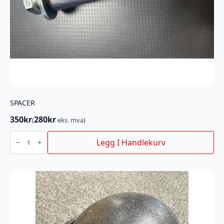
SPACER
350
kr
280
kr
(
eks. mva)
SPACER
antall
Legg I Handlekurv