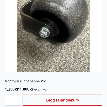
fronthjul klippepanne Pro
1,250
kr
1,000
kr
(
eks. mva)
fronthjul
klippepanne
Legg I Handlekurv
Pro
antall