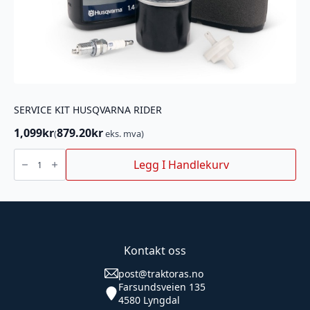
SERVICE KIT HUSQVARNA RIDER
1,099
kr
879.20
kr
(
eks. mva)
SERVICE
KIT
Legg I Handlekurv
HUSQVARNA
RIDER
antall
Kontakt oss
post@traktoras.no
Farsundsveien 135
4580 Lyngdal