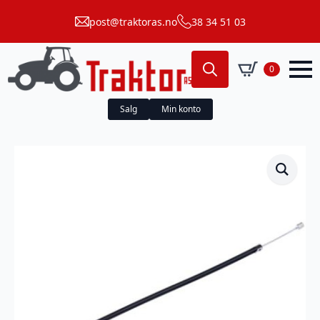
post@traktoras.no
38 34 51 03
0
Search
for:
Salg
Min konto