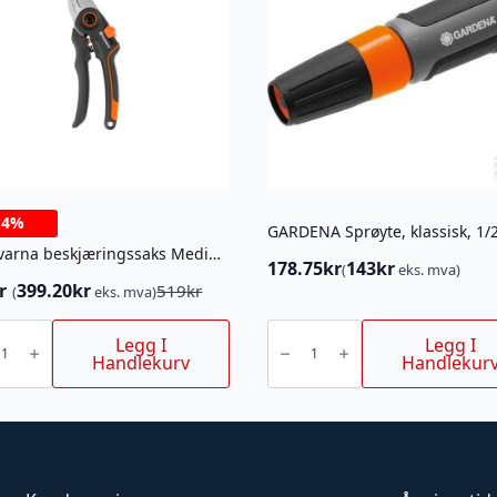
-
4%
GARDENA Sprøyte, klassisk, 1/2
Husqvarna beskjæringssaks Medium
178.75
kr
143
kr
(
eks. mva)
r
399.20
kr
519
kr
(
eks. mva)
innelig
ærende
arna
GARDENA
ringssaks
Sprøyte,
Legg I
Legg I
m
klassisk,
Handlekurv
Handlekur
r.
r.
1/2".
antall