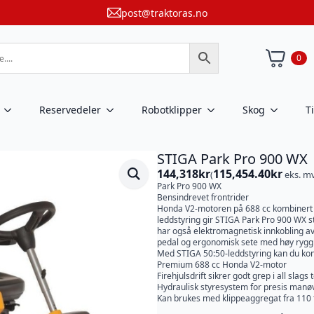
post@traktoras.no
0
Reservedeler
Robotklipper
Skog
T
STIGA Park Pro 900 WX
144,318
kr
115,454.40
kr
(
eks. m
Park Pro 900 WX
Bensindrevet frontrider
Honda V2-motoren på 688 cc kombinert m
leddstyring gir STIGA Park Pro 900 WX s
har også elektromagnetisk innkobling av
pedal og ergonomisk sete med høy rygg
Med STIGA 50:50-leddstyring kan du ko
Premium 688 cc Honda V2-motor
Firehjulsdrift sikrer godt grep i all slags
Hydraulisk styresystem for presis manø
Kan brukes med klippeaggregat fra 110 