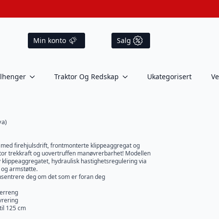
Min konto
Salg
ilhenger
Traktor Og Redskap
Ukategorisert
Ve
va)
ed firehjulsdrift, frontmonterte klippeaggregat og
tor trekkraft og uovertruffen manøvrerbarhet! Modellen
 klippeaggregatet, hydraulisk hastighetsregulering via
 og armstøtte.
nsentrere deg om det som er foran deg
 terreng
vrering
til 125 cm