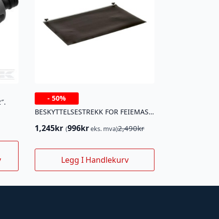
-
50%
″.
BESKYTTELSESTREKK FOR FEIEMASKIN 95CM
1,245
kr
996
kr
2,490
kr
(
eks. mva)
Opprinnelig
Nåværende
pris
pris
var:
er:
v
Legg I Handlekurv
2,490kr.
1,245kr.