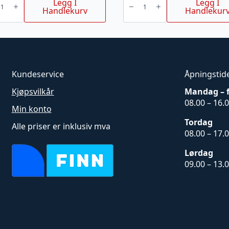
Legg I
Legg I
X-
Handlekurv
Handlekur
CUT
SP33G
M
antall
Kundeservice
Åpningstid
Kjøpsvilkår
Mandag – 
08.00 – 16.
Min konto
Tordag
Alle priser er inklusiv mva
08.00 – 17.
Lørdag
09.00 – 13.