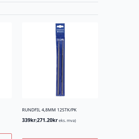
RUNDFIL 4,8MM 12STK/PK
339
kr
271.20
kr
(
eks. mva)