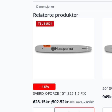
Dimensjoner
Relaterte produkter
TILBUD!
-
16%
20″ S
SVERD X-FORCE 15″ .325 1,5 PIX
949
k
628.15
kr
502.52
kr
749
kr
(
eks. mva)
Opprinnelig
Nåværende
pris
pris
SVERD
20"
X-
SVERD