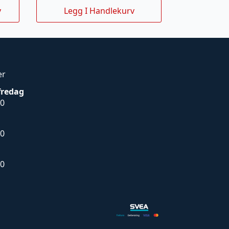
v
Legg I Handlekurv
er
fredag
00
00
00