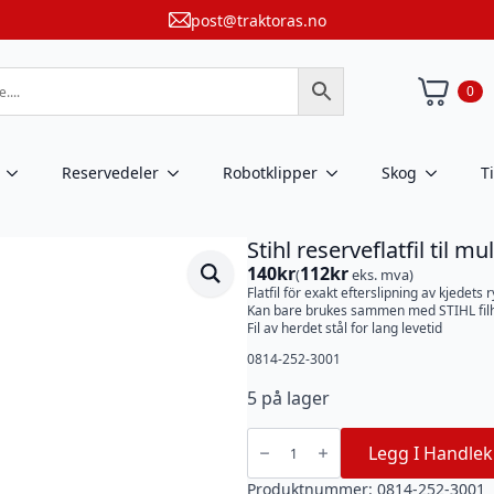
post@traktoras.no
0
Reservedeler
Robotklipper
Skog
T
Stihl reserveflatfil til m
140
kr
112
kr
(
eks. mva)
Flatfil för exakt efterslipning av kjedets 
Kan bare brukes sammen med STIHL filh
Fil av herdet stål for lang levetid
0814-252-3001
5 på lager
Stihl
reserveflatfil
Legg I Handlek
til
multifil
2-
Produktnummer:
0814-252-3001