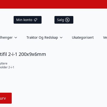
Min konto
Salg
ilhenger
Traktor Og Redskap
Ukategorisert
Ve
ultifil 2-i-1 200x9x6mm
ryttere
older 2-i-1
urv