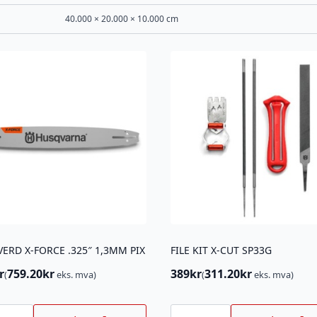
40.000 × 20.000 × 10.000 cm
VERD X-FORCE .325″ 1,3MM PIX
FILE KIT X-CUT SP33G
r
759.20
kr
389
kr
311.20
kr
(
eks. mva)
(
eks. mva)
FILE
KIT