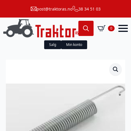
post@traktoras.no
38 34 51 03
0
Search
for:
Salg
Min konto