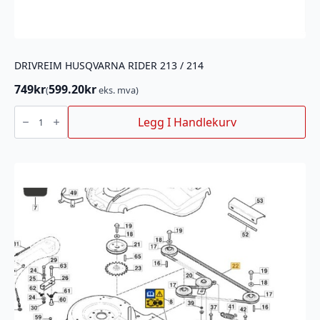
DRIVREIM HUSQVARNA RIDER 213 / 214
749
kr
599.20
kr
(
eks. mva)
DRIVREIM
HUSQVARNA
Legg I Handlekurv
RIDER
213
/
214
antall