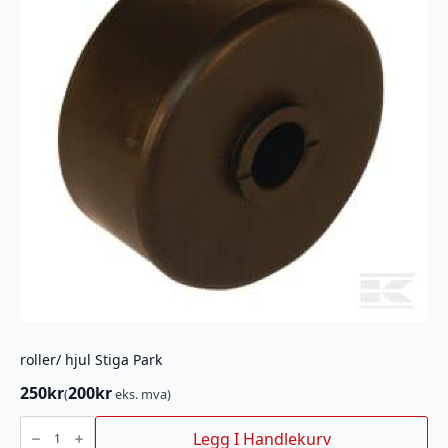
roller/ hjul Stiga Park
250
kr
200
kr
(
eks. mva)
roller/
hjul
Legg I Handlekurv
Stiga