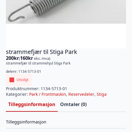
strammefjær til Stiga Park
200
kr
160
kr
(
eks. mva)
strammefjær til strammehjul Stiga Park
delenr: 1134-5713-01
Utsolgt
Produktnummer:
1134-5713-01
Kategorier:
Park / Frontmaskin
,
Reservedeler
,
Stiga
Tilleggsinformasjon
Omtaler (0)
Tilleggsinformasjon