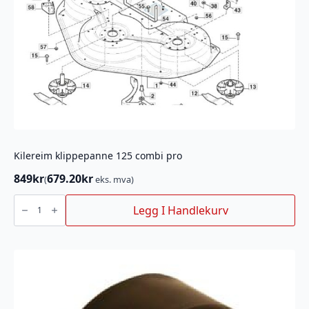
Kilereim klippepanne 125 combi pro
849
kr
679.20
kr
(
eks. mva)
Kilereim
klippepanne
Legg I Handlekurv
125
combi
pro
antall