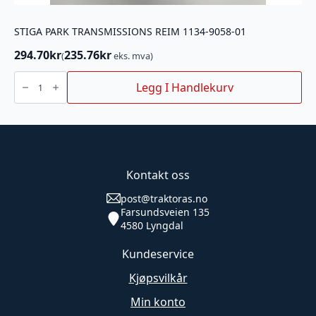
STIGA PARK TRANSMISSIONS REIM 1134-9058-01
294.70
kr
235.76
kr
(
eks. mva)
STIGA
PARK
Legg I Handlekurv
TRANSMISSIONS
REIM
1134-
9058-
01
antall
Kontakt oss
post@traktoras.no
Farsundsveien 135
4580 Lyngdal
Kundeservice
Kjøpsvilkår
Min konto